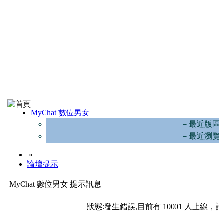
MyChat 數位男女
－最近版
－最近瀏
»
論壇提示
MyChat 數位男女 提示訊息
狀態:發生錯誤,目前有 10001 人上線