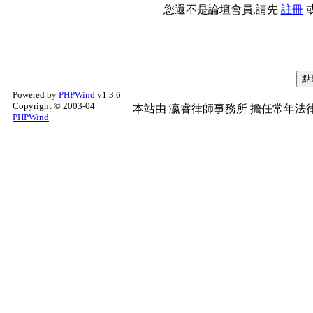
您還不是論壇會員,請先
註冊
Powered by
PHPWind
v1.3.6
Copyright © 2003-04
本站由
瀛睿律師事務所
擔任常年法律
PHPWind