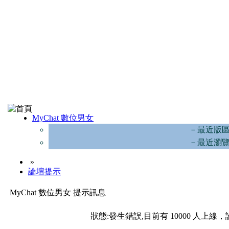
MyChat 數位男女
－最近版
－最近瀏
»
論壇提示
MyChat 數位男女 提示訊息
狀態:發生錯誤,目前有 10000 人上線