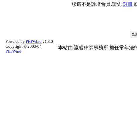
您還不是論壇會員,請先
註冊
Powered by
PHPWind
v1.3.6
Copyright © 2003-04
本站由
瀛睿律師事務所
擔任常年法律
PHPWind