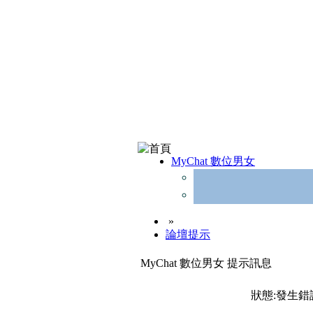
MyChat 數位男女
»
論壇提示
MyChat 數位男女 提示訊息
狀態:發生錯誤