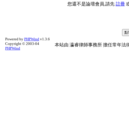
您還不是論壇會員,請先
註冊
Powered by
PHPWind
v1.3.6
Copyright © 2003-04
本站由
瀛睿律師事務所
擔任常年法律
PHPWind