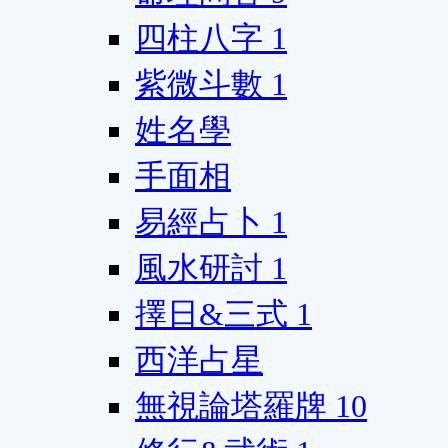
四柱八字
1
紫微斗數
1
姓名學
手面相
易經占卜
1
風水研討
1
擇日&三式
1
西洋占星
無視論塔羅牌
10