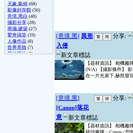
天象.氣候
(68)
影像封存館
(56)
意境.黑白
(40)
攝影分享
(28)
商攝.建築
(27)
驚奇搞笑
(19)
[意境.黑]
異形
分享:
人像作品
(8)
入侵
世界景致
(7)
其他圖片
(5)
數位影視
(4)
【器材資訊】 相機廠牌：Nik
哈啦舊文區
(3)
(N/A) 【攝影條件
花卉園藝
(3)
在一片光束下.赫然發現
國內旅遊
(3)
寵物園地
(2)
影視、明星、電影
(1)
[意境.黑]
分享:
詐騙資訊
(1)
[Canon]落花
天文觀星
(1)
烹飪
(1)
意
天文照片分享
(1)
【器材資訊】 相機廠牌：Can
鏡頭廠牌：Canon / 型