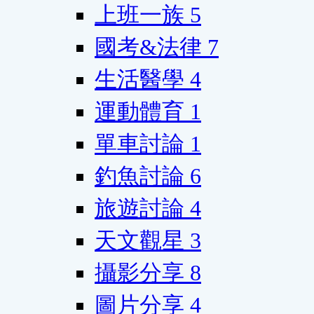
上班一族
5
國考&法律
7
生活醫學
4
運動體育
1
單車討論
1
釣魚討論
6
旅遊討論
4
天文觀星
3
攝影分享
8
圖片分享
4