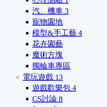
汽、機車
3
寵物園地
模型&手工藝
4
花卉園藝
魔術方塊
獨輪車專區
電玩遊戲
13
遊戲歡樂包
4
CS討論
8