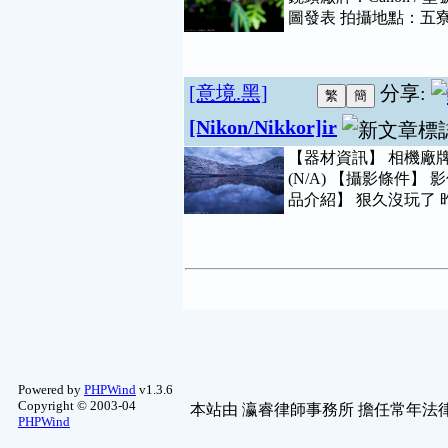
圖發表 拍攝地點：五寮附近
[意境.黑]
分享:
[Nikon/Nikkor]ir
【器材資訊】 相機廠牌：Nik
(N/A) 【攝影條件
品介紹】 狠久沒玩了 
Powered by
PHPWind
v1.3.6
Copyright © 2003-04
本站由
瀛睿律師事務所
擔任常年法律
PHPWind