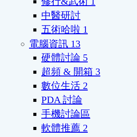
修行&武術
1
中醫研討
五術哈啦
1
電腦資訊
13
硬體討論
5
超頻 & 開箱
3
數位生活
2
PDA 討論
手機討論區
軟體推薦
2