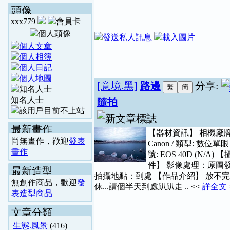
頭像
xxx779
[意境.黑]
路邊
分享:
知名人士
隨拍
最新畫作
【器材資訊】 相機廠
尚無畫作，歡迎
發表
Canon / 類型: 數位單眼 
畫作
號: EOS 40D (N/A) 
件】 影像處理：原圖
最新造型
拍攝地點：到處 【作品介紹】 放不
無創作商品，歡迎
發
休...請個半天到處趴趴走 .. <<
詳全文
表造型商品
文章分類
生態.風景
(416)