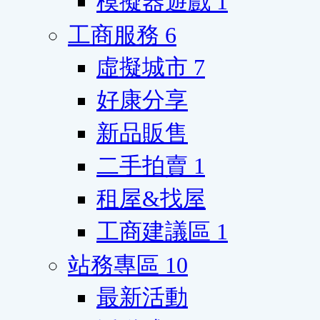
模擬器遊戲
1
工商服務
6
虛擬城市
7
好康分享
新品販售
二手拍賣
1
租屋&找屋
工商建議區
1
站務專區
10
最新活動