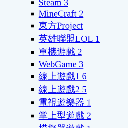
Steam
3
MineCraft
2
東方Project
英雄聯盟LOL
1
單機遊戲
2
WebGame
3
線上遊戲1
6
線上遊戲2
5
電視遊樂器
1
掌上型遊戲
2