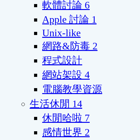
軟體討論
6
Apple 討論
1
Unix-like
網路&防毒
2
程式設計
網站架設
4
電腦教學資源
生活休閒
14
休閒哈啦
7
感情世界
2