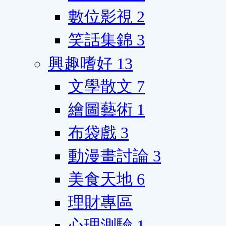
數位影視
2
笑話集錦
3
興趣嗜好
13
文學散文
7
繪圖藝術
1
布袋戲
3
動漫畫討論
3
美食天地
6
理財專區
心理測驗
1