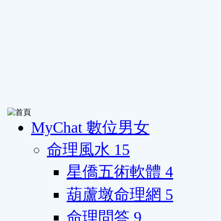
MyChat 數位男女
命理風水
15
星僑五術軟體
4
葫蘆墩命理網
5
命理問答
9