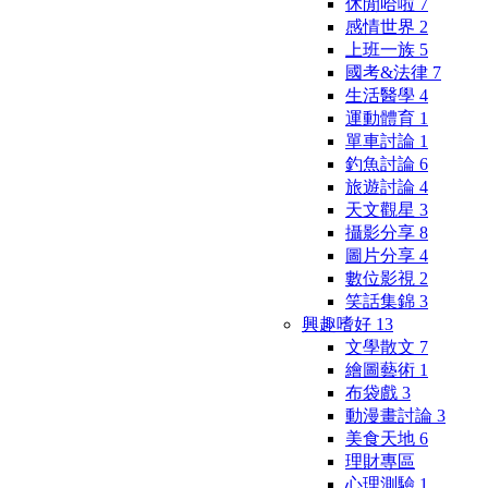
休閒哈啦
7
感情世界
2
上班一族
5
國考&法律
7
生活醫學
4
運動體育
1
單車討論
1
釣魚討論
6
旅遊討論
4
天文觀星
3
攝影分享
8
圖片分享
4
數位影視
2
笑話集錦
3
興趣嗜好
13
文學散文
7
繪圖藝術
1
布袋戲
3
動漫畫討論
3
美食天地
6
理財專區
心理測驗
1