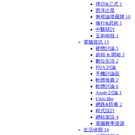
擇日&三式
1
西洋占星
無視論塔羅牌
10
修行&武術
1
中醫研討
五術哈啦
1
電腦資訊
13
硬體討論
5
超頻 & 開箱
3
數位生活
2
PDA 討論
手機討論區
軟體推薦
2
軟體討論
6
Apple 討論
1
Unix-like
網路&防毒
2
程式設計
網站架設
4
電腦教學資源
生活休閒
14