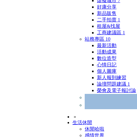
虛擬城市
7
好康分享
新品販售
二手拍賣
1
租屋&找屋
工商建議區
1
站務專區
10
最新活動
活動成果
數位造型
心情日記
個人圖庫
新人報到練習
論壇問題建議
1
榮會及電子報討論
»
生活休閒
休閒哈啦
感情世界