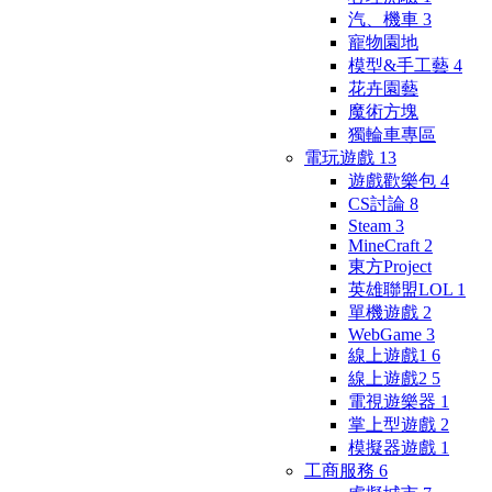
汽、機車
3
寵物園地
模型&手工藝
4
花卉園藝
魔術方塊
獨輪車專區
電玩遊戲
13
遊戲歡樂包
4
CS討論
8
Steam
3
MineCraft
2
東方Project
英雄聯盟LOL
1
單機遊戲
2
WebGame
3
線上遊戲1
6
線上遊戲2
5
電視遊樂器
1
掌上型遊戲
2
模擬器遊戲
1
工商服務
6