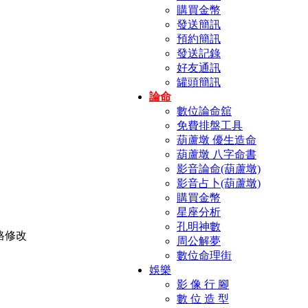
購買金幣
發送簡訊
預約簡訊
發送記錄
好友通訊
罐頭簡訊
論命
數位論命舘
免費排盤工具
葫蘆墩 優生造命
葫蘆墩 八字命書
影音論命(葫蘆墩)
影音占卜(葫蘆墩)
購買金幣
星座分析
孔明神數
周公解夢
數位命理街
娛樂
影 像 行 腳
數 位 造 型