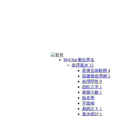
MyChat 數位男女
命理風水
15
星僑五術軟體
4
葫蘆墩命理網
5
命理問答
9
四柱八字
1
紫微斗數
1
姓名學
手面相
易經占卜
1
風水研討
1