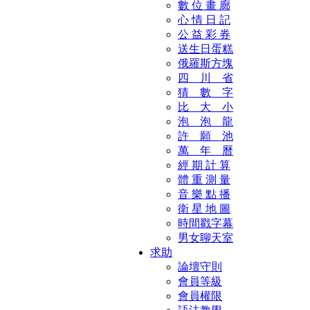
數 位 畫 廊
心 情 日 記
公 益 彩 券
送生日蛋糕
俄羅斯方塊
四 川 省
猜 數 字
比 大 小
泡 泡 龍
許 願 池
萬 年 曆
經 期 計 算
體 重 測 量
音 樂 點 播
衛 星 地 圖
時間戳字幕
男女聊天室
求助
論壇守則
會員等級
會員權限