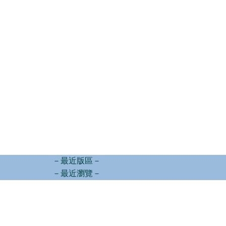
－最近版區－
－最近瀏覽－