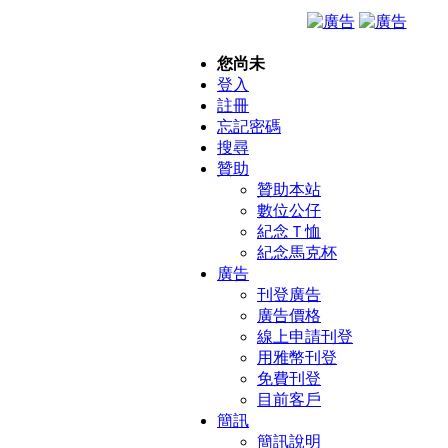
您尚未
登入
註冊
忘記密碼
搜尋
贊助
贊助本站
數位公仔
紀念Ｔ恤
紀念馬克杯
廣告
刊登廣告
廣告價格
線上申請刊登
用雅幣刊登
免費刊登
目前客戶
簡訊
簡訊說明