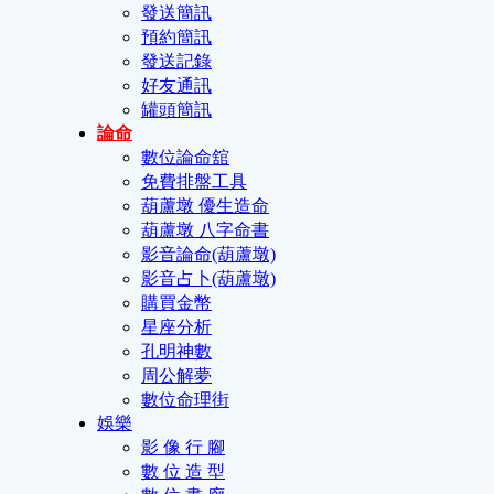
發送簡訊
預約簡訊
發送記錄
好友通訊
罐頭簡訊
論命
數位論命舘
免費排盤工具
葫蘆墩 優生造命
葫蘆墩 八字命書
影音論命(葫蘆墩)
影音占卜(葫蘆墩)
購買金幣
星座分析
孔明神數
周公解夢
數位命理街
娛樂
影 像 行 腳
數 位 造 型