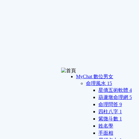
MyChat 數位男女
命理風水
15
星僑五術軟體
4
葫蘆墩命理網
5
命理問答
9
四柱八字
1
紫微斗數
1
姓名學
手面相