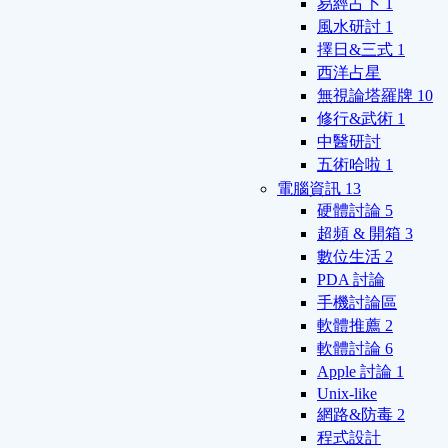
易經占卜
1
風水研討
1
擇日&三式
1
西洋占星
無視論塔羅牌
10
修行&武術
1
中醫研討
五術哈啦
1
電腦資訊
13
硬體討論
5
超頻 & 開箱
3
數位生活
2
PDA 討論
手機討論區
軟體推薦
2
軟體討論
6
Apple 討論
1
Unix-like
網路&防毒
2
程式設計