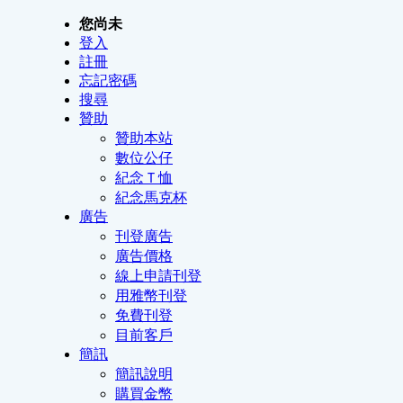
您尚未
登入
註冊
忘記密碼
搜尋
贊助
贊助本站
數位公仔
紀念Ｔ恤
紀念馬克杯
廣告
刊登廣告
廣告價格
線上申請刊登
用雅幣刊登
免費刊登
目前客戶
簡訊
簡訊說明
購買金幣