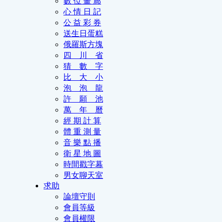
數 位 畫 廊
心 情 日 記
公 益 彩 券
送生日蛋糕
俄羅斯方塊
四 川 省
猜 數 字
比 大 小
泡 泡 龍
許 願 池
萬 年 曆
經 期 計 算
體 重 測 量
音 樂 點 播
衛 星 地 圖
時間戳字幕
男女聊天室
求助
論壇守則
會員等級
會員權限