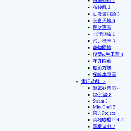
繪圖藝術
1
布袋戲
3
動漫畫討論
3
美食天地
6
理財專區
心理測驗
1
汽、機車
3
寵物園地
模型&手工藝
4
花卉園藝
魔術方塊
獨輪車專區
電玩遊戲
13
遊戲歡樂包
4
CS討論
8
Steam
3
MineCraft
2
東方Project
英雄聯盟LOL
1
單機遊戲
2