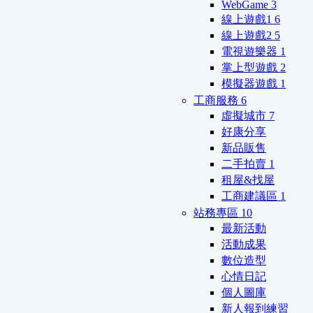
WebGame
3
線上遊戲1
6
線上遊戲2
5
電視遊樂器
1
掌上型遊戲
2
模擬器遊戲
1
工商服務
6
虛擬城市
7
好康分享
新品販售
二手拍賣
1
租屋&找屋
工商建議區
1
站務專區
10
最新活動
活動成果
數位造型
心情日記
個人圖庫
新人報到練習