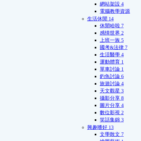
網站架設
4
電腦教學資源
生活休閒
14
休閒哈啦
7
感情世界
2
上班一族
5
國考&法律
7
生活醫學
4
運動體育
1
單車討論
1
釣魚討論
6
旅遊討論
4
天文觀星
3
攝影分享
8
圖片分享
4
數位影視
2
笑話集錦
3
興趣嗜好
13
文學散文
7