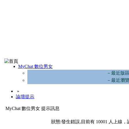
MyChat 數位男女
－最近版
－最近瀏
»
論壇提示
MyChat 數位男女 提示訊息
狀態:發生錯誤,目前有 10001 人上線