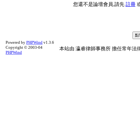
您還不是論壇會員,請先
註冊
Powered by
PHPWind
v1.3.6
Copyright © 2003-04
本站由
瀛睿律師事務所
擔任常年法律
PHPWind