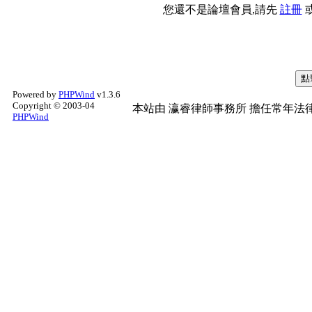
您還不是論壇會員,請先
註冊
Powered by
PHPWind
v1.3.6
Copyright © 2003-04
本站由
瀛睿律師事務所
擔任常年法律
PHPWind