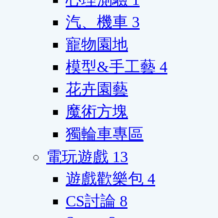
汽、機車
3
寵物園地
模型&手工藝
4
花卉園藝
魔術方塊
獨輪車專區
電玩遊戲
13
遊戲歡樂包
4
CS討論
8