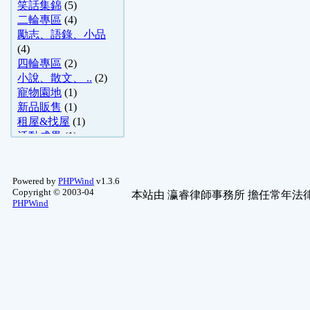
笑話集錦
(5)
二輪專區
(4)
勵志、語錄、小品
(4)
四輪專區
(2)
小說、散文、 ..
(2)
寵物園地
(1)
新品販售
(1)
租屋&找屋
(1)
活動成果
(1)
影像封存館
(1)
程式設計
(1)
生態.風景
(1)
Powered by
PHPWind
v1.3.6
Copyright © 2003-04
NDS 討論
(1)
本站由
瀛睿律師事務所
擔任常年法律
PHPWind
數位影視
(1)
法律討論
(1)