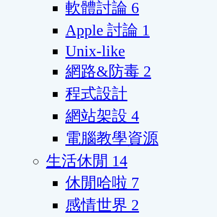
軟體討論
6
Apple 討論
1
Unix-like
網路&防毒
2
程式設計
網站架設
4
電腦教學資源
生活休閒
14
休閒哈啦
7
感情世界
2