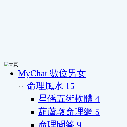
MyChat 數位男女
命理風水
15
星僑五術軟體
4
葫蘆墩命理網
5
命理問答
9