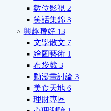
數位影視
2
笑話集錦
3
興趣嗜好
13
文學散文
7
繪圖藝術
1
布袋戲
3
動漫畫討論
3
美食天地
6
理財專區
心理測驗
1