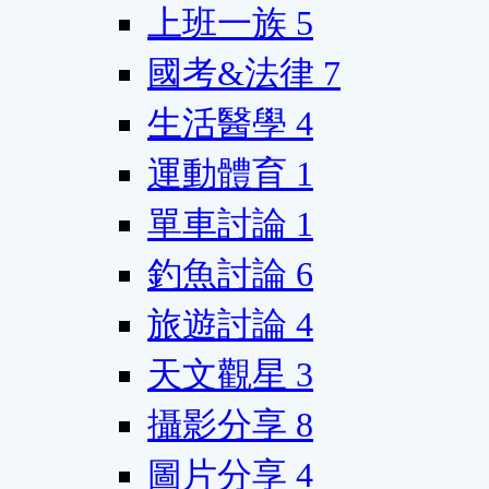
上班一族
5
國考&法律
7
生活醫學
4
運動體育
1
單車討論
1
釣魚討論
6
旅遊討論
4
天文觀星
3
攝影分享
8
圖片分享
4