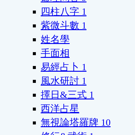
四柱八字
1
紫微斗數
1
姓名學
手面相
易經占卜
1
風水研討
1
擇日&三式
1
西洋占星
無視論塔羅牌
10