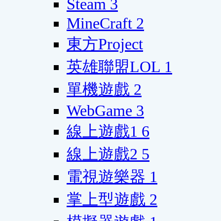
Steam
3
MineCraft
2
東方Project
英雄聯盟LOL
1
單機遊戲
2
WebGame
3
線上遊戲1
6
線上遊戲2
5
電視遊樂器
1
掌上型遊戲
2