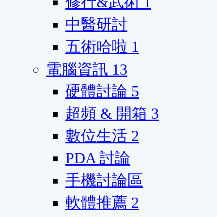
修行&武術
1
中醫研討
五術哈啦
1
電腦資訊
13
硬體討論
5
超頻 & 開箱
3
數位生活
2
PDA 討論
手機討論區
軟體推薦
2