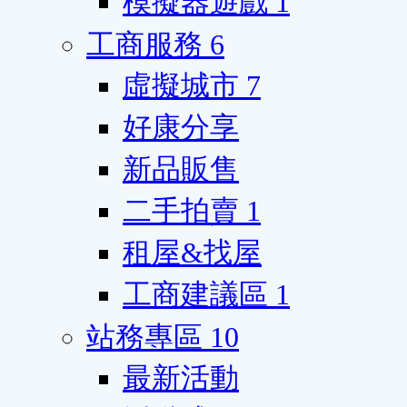
模擬器遊戲
1
工商服務
6
虛擬城市
7
好康分享
新品販售
二手拍賣
1
租屋&找屋
工商建議區
1
站務專區
10
最新活動