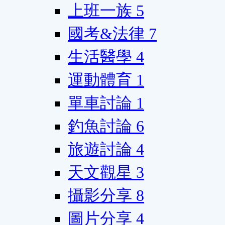
上班一族
5
國考&法律
7
生活醫學
4
運動體育
1
單車討論
1
釣魚討論
6
旅遊討論
4
天文觀星
3
攝影分享
8
圖片分享
4