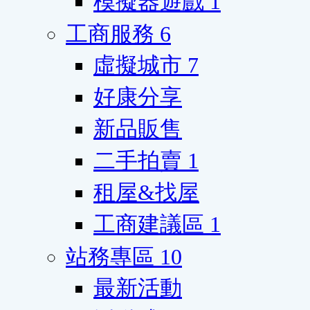
模擬器遊戲
1
工商服務
6
虛擬城市
7
好康分享
新品販售
二手拍賣
1
租屋&找屋
工商建議區
1
站務專區
10
最新活動