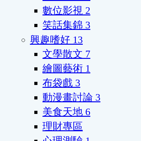
數位影視
2
笑話集錦
3
興趣嗜好
13
文學散文
7
繪圖藝術
1
布袋戲
3
動漫畫討論
3
美食天地
6
理財專區
心理測驗
1