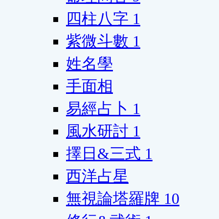
四柱八字
1
紫微斗數
1
姓名學
手面相
易經占卜
1
風水研討
1
擇日&三式
1
西洋占星
無視論塔羅牌
10