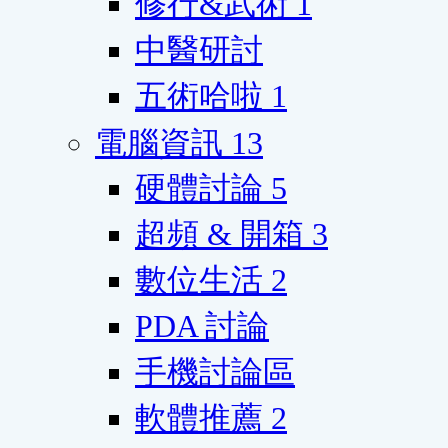
修行&武術
1
中醫研討
五術哈啦
1
電腦資訊
13
硬體討論
5
超頻 & 開箱
3
數位生活
2
PDA 討論
手機討論區
軟體推薦
2