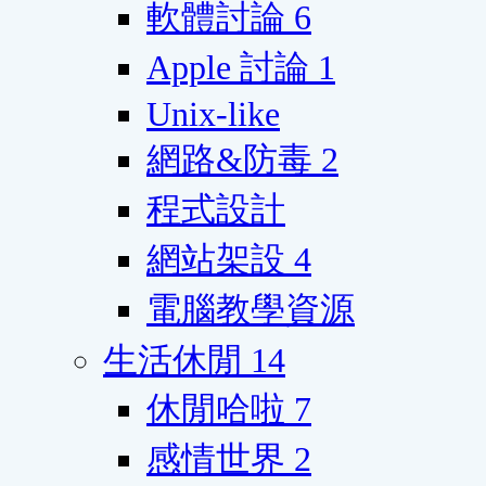
軟體討論
6
Apple 討論
1
Unix-like
網路&防毒
2
程式設計
網站架設
4
電腦教學資源
生活休閒
14
休閒哈啦
7
感情世界
2