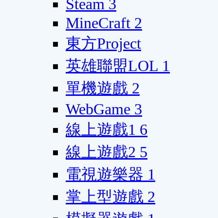
Steam
3
MineCraft
2
東方Project
英雄聯盟LOL
1
單機遊戲
2
WebGame
3
線上遊戲1
6
線上遊戲2
5
電視遊樂器
1
掌上型遊戲
2