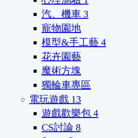
汽、機車
3
寵物園地
模型&手工藝
4
花卉園藝
魔術方塊
獨輪車專區
電玩遊戲
13
遊戲歡樂包
4
CS討論
8