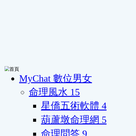
MyChat 數位男女
命理風水
15
星僑五術軟體
4
葫蘆墩命理網
5
命理問答
9