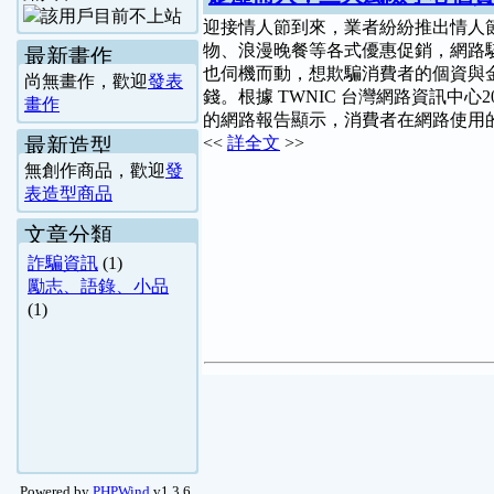
迎接情人節到來，業者紛紛推出情人
物、浪漫晚餐等各式優惠促銷，網路
最新畫作
也伺機而動，想欺騙消費者的個資與
尚無畫作，歡迎
發表
錢。根據 TWNIC 台灣網路資訊中心20
畫作
的網路報告顯示，消費者在網路使用的 
最新造型
<<
詳全文
>>
無創作商品，歡迎
發
表造型商品
文章分類
詐騙資訊
(1)
勵志、語錄、小品
(1)
Powered by
PHPWind
v1.3.6