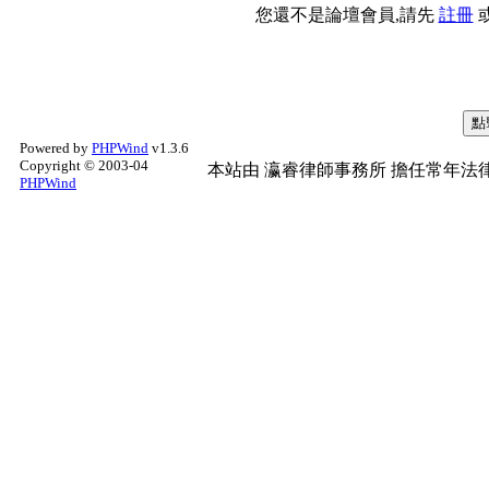
您還不是論壇會員,請先
註冊
Powered by
PHPWind
v1.3.6
Copyright © 2003-04
本站由
瀛睿律師事務所
擔任常年法律
PHPWind