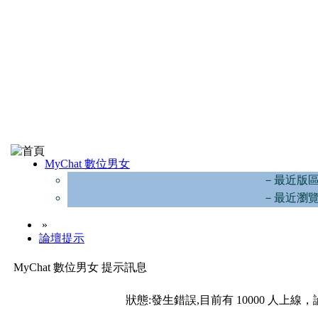
MyChat 數位男女
－最近版
－最近瀏
»
論壇提示
MyChat 數位男女 提示訊息
狀態:發生錯誤,目前有 10000 人上線