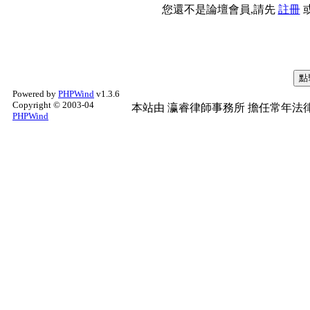
您還不是論壇會員,請先
註冊
Powered by
PHPWind
v1.3.6
Copyright © 2003-04
本站由
瀛睿律師事務所
擔任常年法律
PHPWind