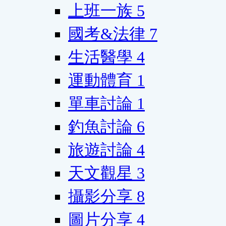
上班一族
5
國考&法律
7
生活醫學
4
運動體育
1
單車討論
1
釣魚討論
6
旅遊討論
4
天文觀星
3
攝影分享
8
圖片分享
4