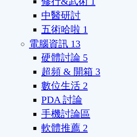
修行&武術
1
中醫研討
五術哈啦
1
電腦資訊
13
硬體討論
5
超頻 & 開箱
3
數位生活
2
PDA 討論
手機討論區
軟體推薦
2