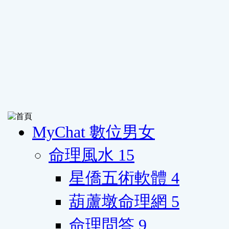
MyChat 數位男女
命理風水
15
星僑五術軟體
4
葫蘆墩命理網
5
命理問答
9