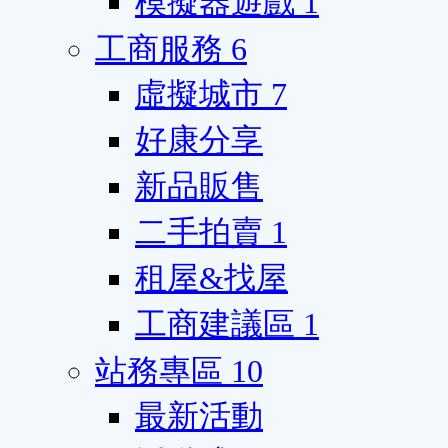
模擬器遊戲
1
工商服務
6
虛擬城市
7
好康分享
新品販售
二手拍賣
1
租屋&找屋
工商建議區
1
站務專區
10
最新活動