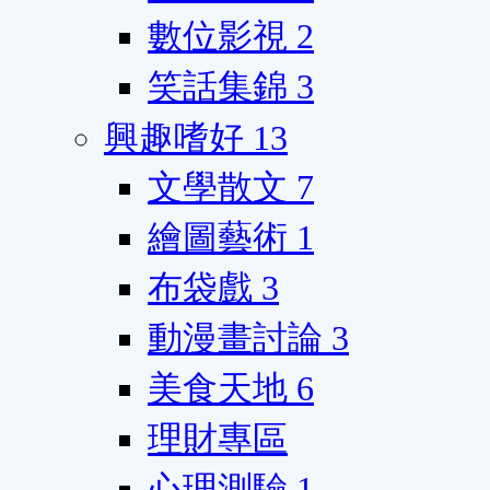
數位影視
2
笑話集錦
3
興趣嗜好
13
文學散文
7
繪圖藝術
1
布袋戲
3
動漫畫討論
3
美食天地
6
理財專區
心理測驗
1