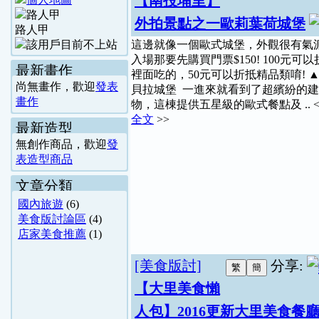
【南投埔里】
外拍景點之一歐莉葉荷城堡
路人甲
這邊就像一個歐式城堡，外觀很有氣
入場那要先購買門票$150! 100元可以
最新畫作
裡面吃的，50元可以折抵精品類唷! 
尚無畫作，歡迎
發表
貝拉城堡 一進來就看到了超繽紛的
畫作
物，這棟提供五星級的歐式餐點及 .. 
全文
>>
最新造型
無創作商品，歡迎
發
表造型商品
文章分類
國內旅遊
(6)
美食版討論區
(4)
店家美食推薦
(1)
[美食版討]
分享:
【大里美食懶
人包】2016更新大里美食餐