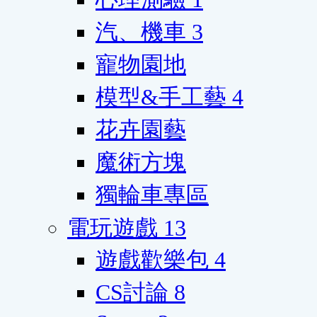
汽、機車
3
寵物園地
模型&手工藝
4
花卉園藝
魔術方塊
獨輪車專區
電玩遊戲
13
遊戲歡樂包
4
CS討論
8