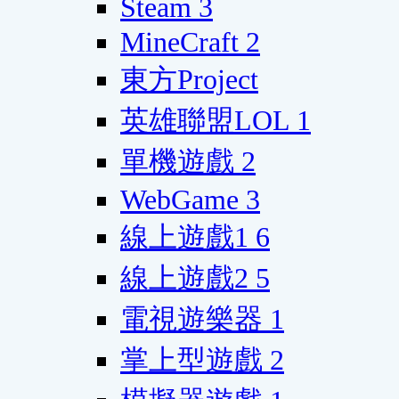
Steam
3
MineCraft
2
東方Project
英雄聯盟LOL
1
單機遊戲
2
WebGame
3
線上遊戲1
6
線上遊戲2
5
電視遊樂器
1
掌上型遊戲
2