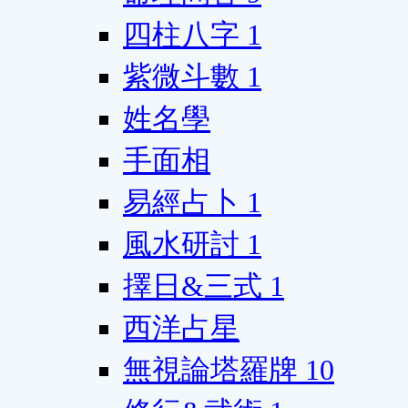
四柱八字
1
紫微斗數
1
姓名學
手面相
易經占卜
1
風水研討
1
擇日&三式
1
西洋占星
無視論塔羅牌
10