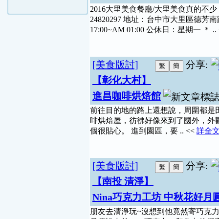
2016大里美食餐廳/大里美食真的不少
24820297 地址：台中市大里區德芳南路455
17:00~AM 01:00 公休日：星期一 ＊ ..
[美食版討]
分享:
【彰化大村】
進昌咖啡烘焙館
前往目的地的路上還想說，周圍都是
啡烘焙屋，彷彿好像來到了國外，外
個很貼心。 進到園區，要 .. <<
詳全
[美食版討]
分享:
【南投 清淨】
Nina巧克力工坊 中秋花好月
朋友去清淨玩~沒想到他竟然寄巧克力來