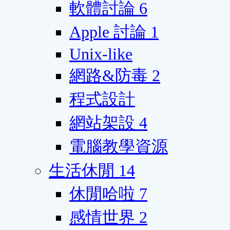
軟體討論
6
Apple 討論
1
Unix-like
網路&防毒
2
程式設計
網站架設
4
電腦教學資源
生活休閒
14
休閒哈啦
7
感情世界
2