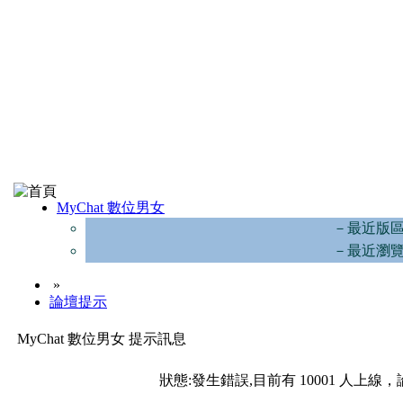
MyChat 數位男女
－最近版
－最近瀏
»
論壇提示
MyChat 數位男女 提示訊息
狀態:發生錯誤,目前有 10001 人上線