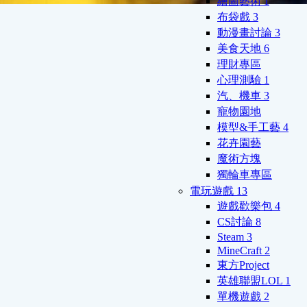
繪圖藝術
1
布袋戲
3
動漫畫討論
3
美食天地
6
理財專區
心理測驗
1
汽、機車
3
寵物園地
模型&手工藝
4
花卉園藝
魔術方塊
獨輪車專區
電玩遊戲
13
遊戲歡樂包
4
CS討論
8
Steam
3
MineCraft
2
東方Project
英雄聯盟LOL
1
單機遊戲
2