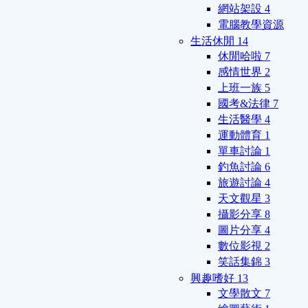
網站架設
4
電腦教學資源
生活休閒
14
休閒哈啦
7
感情世界
2
上班一族
5
國考&法律
7
生活醫學
4
運動體育
1
單車討論
1
釣魚討論
6
旅遊討論
4
天文觀星
3
攝影分享
8
圖片分享
4
數位影視
2
笑話集錦
3
興趣嗜好
13
文學散文
7