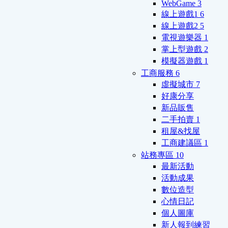
WebGame
3
線上遊戲1
6
線上遊戲2
5
電視遊樂器
1
掌上型遊戲
2
模擬器遊戲
1
工商服務
6
虛擬城市
7
好康分享
新品販售
二手拍賣
1
租屋&找屋
工商建議區
1
站務專區
10
最新活動
活動成果
數位造型
心情日記
個人圖庫
新人報到練習