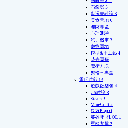
繪圖藝術
1
布袋戲
3
動漫畫討論
3
美食天地
6
理財專區
心理測驗
1
汽、機車
3
寵物園地
模型&手工藝
4
花卉園藝
魔術方塊
獨輪車專區
電玩遊戲
13
遊戲歡樂包
4
CS討論
8
Steam
3
MineCraft
2
東方Project
英雄聯盟LOL
1
單機遊戲
2