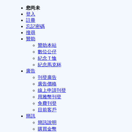
您尚未
登入
註冊
忘記密碼
搜尋
贊助
贊助本站
數位公仔
紀念Ｔ恤
紀念馬克杯
廣告
刊登廣告
廣告價格
線上申請刊登
用雅幣刊登
免費刊登
目前客戶
簡訊
簡訊說明
購買金幣