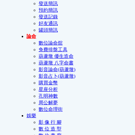
發送簡訊
預約簡訊
發送記錄
好友通訊
罐頭簡訊
論命
數位論命舘
免費排盤工具
葫蘆墩 優生造命
葫蘆墩 八字命書
影音論命(葫蘆墩)
影音占卜(葫蘆墩)
購買金幣
星座分析
孔明神數
周公解夢
數位命理街
娛樂
影 像 行 腳
數 位 造 型