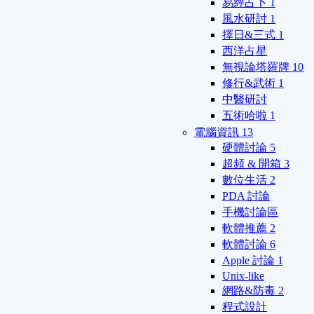
易經占卜
1
風水研討
1
擇日&三式
1
西洋占星
無視論塔羅牌
10
修行&武術
1
中醫研討
五術哈啦
1
電腦資訊
13
硬體討論
5
超頻 & 開箱
3
數位生活
2
PDA 討論
手機討論區
軟體推薦
2
軟體討論
6
Apple 討論
1
Unix-like
網路&防毒
2
程式設計