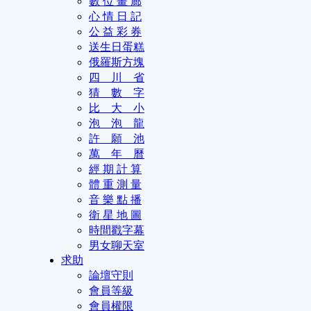
數 位 畫 廊
心 情 日 記
公 益 彩 券
送生日蛋糕
俄羅斯方塊
四 川 省
猜 數 字
比 大 小
泡 泡 龍
許 願 池
萬 年 曆
經 期 計 算
體 重 測 量
音 樂 點 播
衛 星 地 圖
時間戳字幕
男女聊天室
求助
論壇守則
會員等級
會員權限