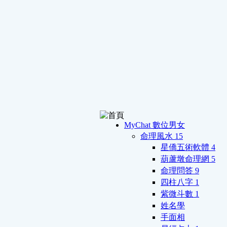
MyChat 數位男女
命理風水
15
星僑五術軟體
4
葫蘆墩命理網
5
命理問答
9
四柱八字
1
紫微斗數
1
姓名學
手面相