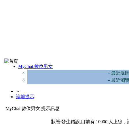
MyChat 數位男女
－最近版
－最近瀏
»
論壇提示
MyChat 數位男女 提示訊息
狀態:發生錯誤,目前有 10000 人上線