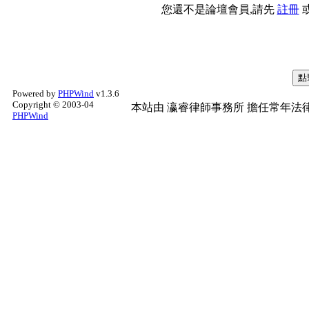
您還不是論壇會員,請先
註冊
Powered by
PHPWind
v1.3.6
Copyright © 2003-04
本站由
瀛睿律師事務所
擔任常年法律
PHPWind