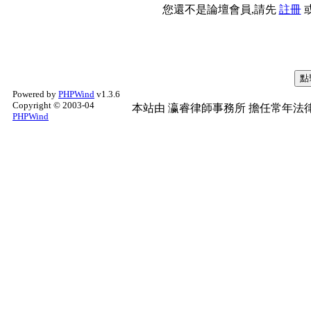
您還不是論壇會員,請先
註冊
Powered by
PHPWind
v1.3.6
Copyright © 2003-04
本站由
瀛睿律師事務所
擔任常年法律
PHPWind