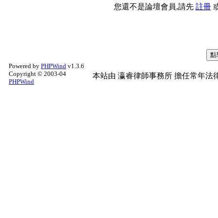
您還不是論壇會員,請先
註冊
Powered by
PHPWind
v1.3.6
Copyright © 2003-04
本站由
瀛睿律師事務所
擔任常年法律
PHPWind