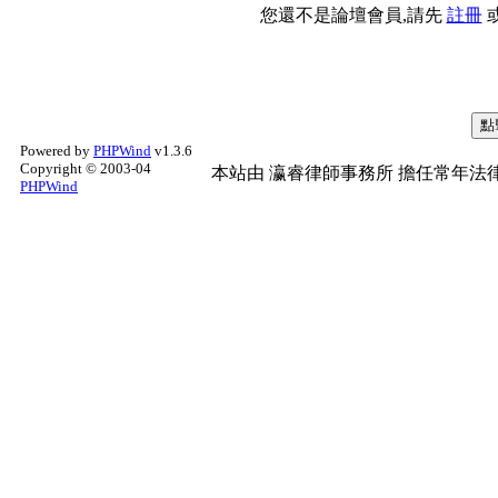
您還不是論壇會員,請先
註冊
Powered by
PHPWind
v1.3.6
Copyright © 2003-04
本站由
瀛睿律師事務所
擔任常年法律
PHPWind