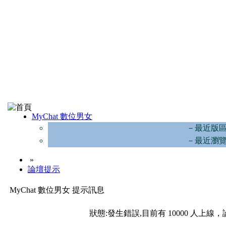
MyChat 數位男女
－最近版
－最近瀏
»
論壇提示
MyChat 數位男女 提示訊息
狀態:發生錯誤,目前有 10000 人上線