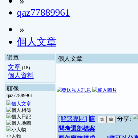
»
qaz77889961
»
個人文章
選單
個人文章
文章
(18)
個人資料
頭像
qaz77889961
[解惑專區]
請
分享:
問考選部檔案
小人物