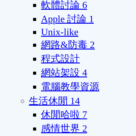
軟體討論
6
Apple 討論
1
Unix-like
網路&防毒
2
程式設計
網站架設
4
電腦教學資源
生活休閒
14
休閒哈啦
7
感情世界
2