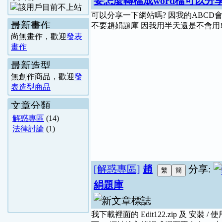
要怎麼轉檔成word檔可以分
可以分享一下網站嗎? 因我的ABCD
最新畫作
不要趙娟題庫 因我用半天還是不會用!
尚無畫作，歡迎
發表
畫作
最新造型
無創作商品，歡迎
發
表造型商品
文章分類
解惑專區
(14)
法律討論
(1)
[解惑專區]
趙
分享:
絹題庫
我下載裡面的 Edit122.zip 及 