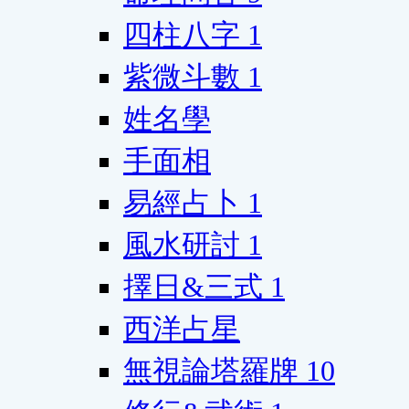
四柱八字
1
紫微斗數
1
姓名學
手面相
易經占卜
1
風水研討
1
擇日&三式
1
西洋占星
無視論塔羅牌
10