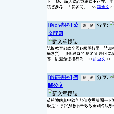
下： 網址輸入錯誤或網頁不存在。 
議您參考：「答客問」 .. <<
詳全文
>
[解惑專區]
公
分享:
文問題
試擬教育部致全國各級學校函，請加
民素質。 那個網頁的 夏老師 是
導，以避免侵權行為 .. <<
詳全文
>>
[解惑專區]
有
分享:
關公文
茲檢陳的其中陳的那個意思請問一下陳
麼是平行 試擬教育部致致全國各級學