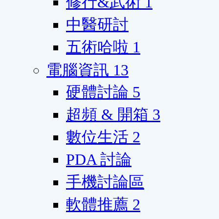
修行&武術
1
中醫研討
五術哈啦
1
電腦資訊
13
硬體討論
5
超頻 & 開箱
3
數位生活
2
PDA 討論
手機討論區
軟體推薦
2