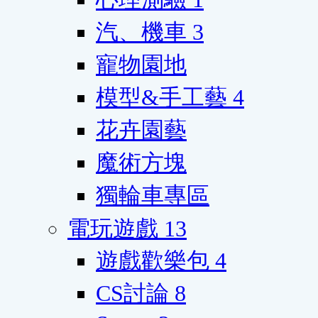
汽、機車
3
寵物園地
模型&手工藝
4
花卉園藝
魔術方塊
獨輪車專區
電玩遊戲
13
遊戲歡樂包
4
CS討論
8