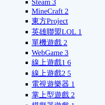
Steam
3
MineCraft
2
東方Project
英雄聯盟LOL
1
單機遊戲
2
WebGame
3
線上遊戲1
6
線上遊戲2
5
電視遊樂器
1
掌上型遊戲
2