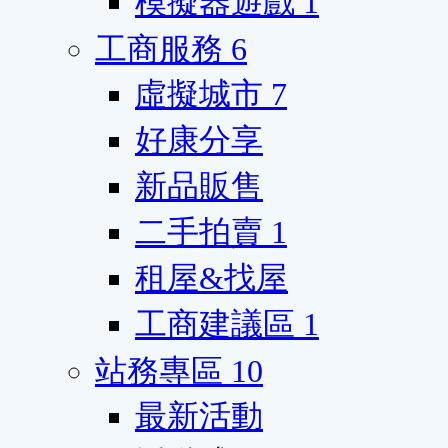
模擬器遊戲
1
工商服務
6
虛擬城市
7
好康分享
新品販售
二手拍賣
1
租屋&找屋
工商建議區
1
站務專區
10
最新活動