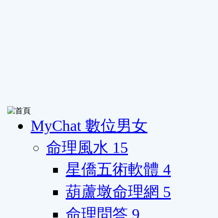
MyChat 數位男女
命理風水
15
星僑五術軟體
4
葫蘆墩命理網
5
命理問答
9