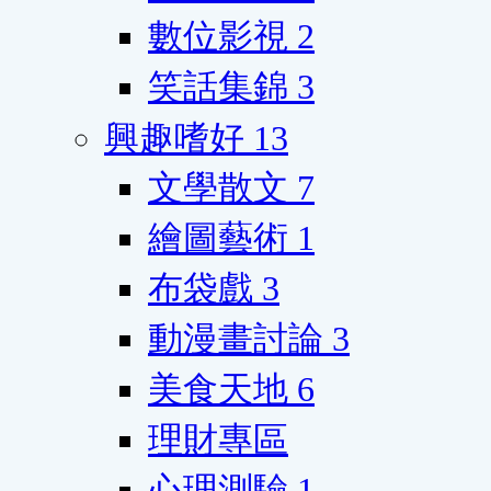
數位影視
2
笑話集錦
3
興趣嗜好
13
文學散文
7
繪圖藝術
1
布袋戲
3
動漫畫討論
3
美食天地
6
理財專區
心理測驗
1