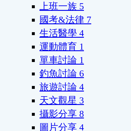
上班一族
5
國考&法律
7
生活醫學
4
運動體育
1
單車討論
1
釣魚討論
6
旅遊討論
4
天文觀星
3
攝影分享
8
圖片分享
4