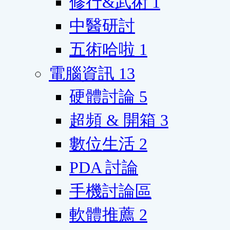
修行&武術
1
中醫研討
五術哈啦
1
電腦資訊
13
硬體討論
5
超頻 & 開箱
3
數位生活
2
PDA 討論
手機討論區
軟體推薦
2