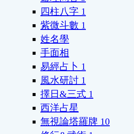
四柱八字
1
紫微斗數
1
姓名學
手面相
易經占卜
1
風水研討
1
擇日&三式
1
西洋占星
無視論塔羅牌
10