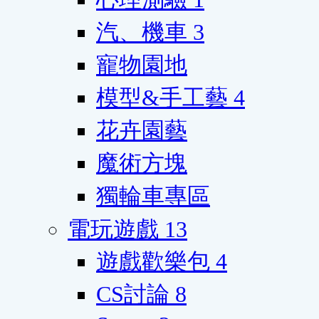
汽、機車
3
寵物園地
模型&手工藝
4
花卉園藝
魔術方塊
獨輪車專區
電玩遊戲
13
遊戲歡樂包
4
CS討論
8