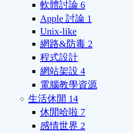
軟體討論
6
Apple 討論
1
Unix-like
網路&防毒
2
程式設計
網站架設
4
電腦教學資源
生活休閒
14
休閒哈啦
7
感情世界
2