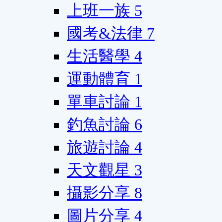
上班一族
5
國考&法律
7
生活醫學
4
運動體育
1
單車討論
1
釣魚討論
6
旅遊討論
4
天文觀星
3
攝影分享
8
圖片分享
4