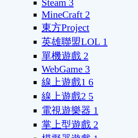
Steam
3
MineCraft
2
東方Project
英雄聯盟LOL
1
單機遊戲
2
WebGame
3
線上遊戲1
6
線上遊戲2
5
電視遊樂器
1
掌上型遊戲
2