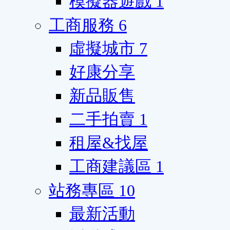
模擬器遊戲
1
工商服務
6
虛擬城市
7
好康分享
新品販售
二手拍賣
1
租屋&找屋
工商建議區
1
站務專區
10
最新活動