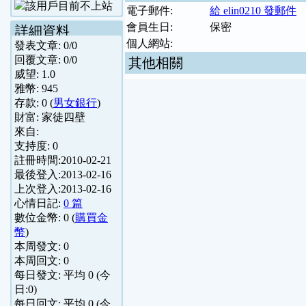
電子郵件:
給 elin0210 發郵件
會員生日:
保密
詳細資料
個人網站:
發表文章:
0
/
0
回覆文章:
0
/
0
其他相關
威望:
1.0
雅幣:
945
存款:
0
(
男女銀行
)
財富:
家徒四壁
來自:
支持度:
0
註冊時間:
2010-02-21
最後登入:
2013-02-16
上次登入:
2013-02-16
心情日記:
0 篇
數位金幣:
0
(
購買金
幣
)
本周發文:
0
本周回文:
0
每日發文: 平均
0
(今
日:
0
)
每日回文: 平均
0
(今