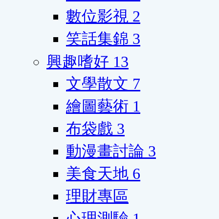
數位影視
2
笑話集錦
3
興趣嗜好
13
文學散文
7
繪圖藝術
1
布袋戲
3
動漫畫討論
3
美食天地
6
理財專區
心理測驗
1