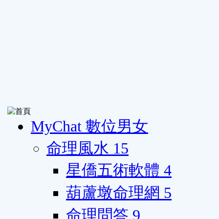
MyChat 數位男女
命理風水
15
星僑五術軟體
4
葫蘆墩命理網
5
命理問答
9