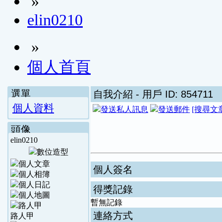
»
elin0210
»
個人首頁
選單
自我介紹
- 用戶 ID: 854711
個人資料
[搜尋文
頭像
elin0210
個人簽名
得獎記錄
暫無記錄
連絡方式
路人甲