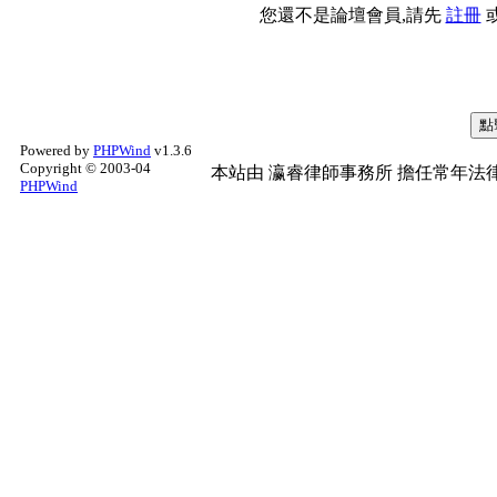
您還不是論壇會員,請先
註冊
Powered by
PHPWind
v1.3.6
Copyright © 2003-04
本站由
瀛睿律師事務所
擔任常年法律
PHPWind