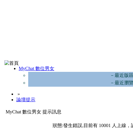
MyChat 數位男女
－最近版
－最近瀏
»
論壇提示
MyChat 數位男女 提示訊息
狀態:發生錯誤,目前有 10001 人上線