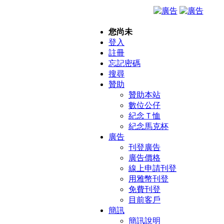
您尚未
登入
註冊
忘記密碼
搜尋
贊助
贊助本站
數位公仔
紀念Ｔ恤
紀念馬克杯
廣告
刊登廣告
廣告價格
線上申請刊登
用雅幣刊登
免費刊登
目前客戶
簡訊
簡訊說明