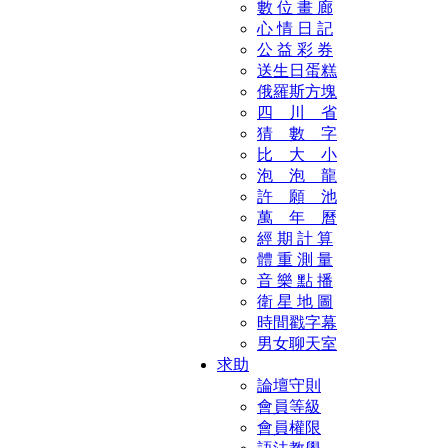
數 位 畫 廊
心 情 日 記
公 益 彩 券
送生日蛋糕
俄羅斯方塊
四 川 省
猜 數 字
比 大 小
泡 泡 龍
許 願 池
萬 年 曆
經 期 計 算
體 重 測 量
音 樂 點 播
衛 星 地 圖
時間戳字幕
男女聊天室
求助
論壇守則
會員等級
會員權限