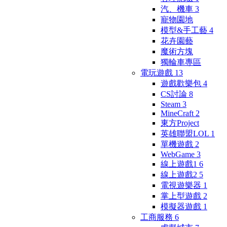
汽、機車
3
寵物園地
模型&手工藝
4
花卉園藝
魔術方塊
獨輪車專區
電玩遊戲
13
遊戲歡樂包
4
CS討論
8
Steam
3
MineCraft
2
東方Project
英雄聯盟LOL
1
單機遊戲
2
WebGame
3
線上遊戲1
6
線上遊戲2
5
電視遊樂器
1
掌上型遊戲
2
模擬器遊戲
1
工商服務
6