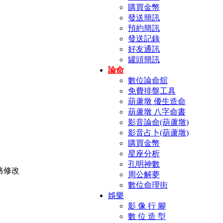
購買金幣
發送簡訊
預約簡訊
發送記錄
好友通訊
罐頭簡訊
論命
數位論命舘
免費排盤工具
葫蘆墩 優生造命
葫蘆墩 八字命書
影音論命(葫蘆墩)
影音占卜(葫蘆墩)
購買金幣
星座分析
孔明神數
周公解夢
數位命理街
娛樂
影 像 行 腳
數 位 造 型