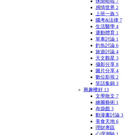
休閒哈啦
7
感情世界
2
上班一族
5
國考&法律
7
生活醫學
4
運動體育
1
單車討論
1
釣魚討論
6
旅遊討論
4
天文觀星
3
攝影分享
8
圖片分享
4
數位影視
2
笑話集錦
3
興趣嗜好
13
文學散文
7
繪圖藝術
1
布袋戲
3
動漫畫討論
3
美食天地
6
理財專區
心理測驗
1