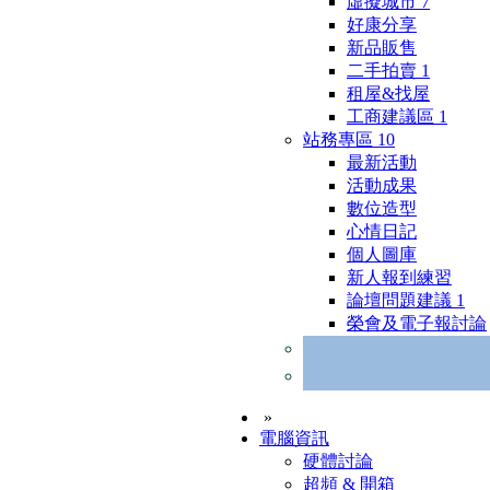
虛擬城市
7
好康分享
新品販售
二手拍賣
1
租屋&找屋
工商建議區
1
站務專區
10
最新活動
活動成果
數位造型
心情日記
個人圖庫
新人報到練習
論壇問題建議
1
榮會及電子報討論
»
電腦資訊
硬體討論
超頻 & 開箱