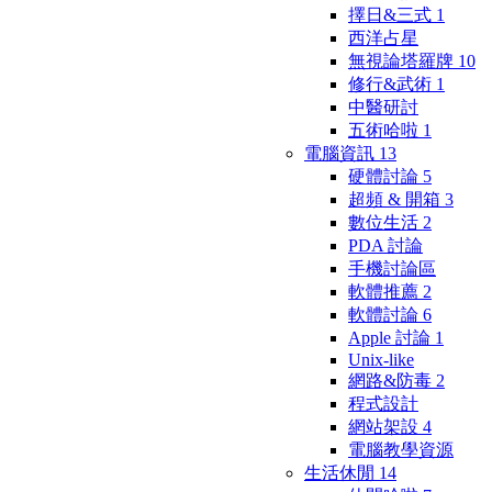
擇日&三式
1
西洋占星
無視論塔羅牌
10
修行&武術
1
中醫研討
五術哈啦
1
電腦資訊
13
硬體討論
5
超頻 & 開箱
3
數位生活
2
PDA 討論
手機討論區
軟體推薦
2
軟體討論
6
Apple 討論
1
Unix-like
網路&防毒
2
程式設計
網站架設
4
電腦教學資源
生活休閒
14