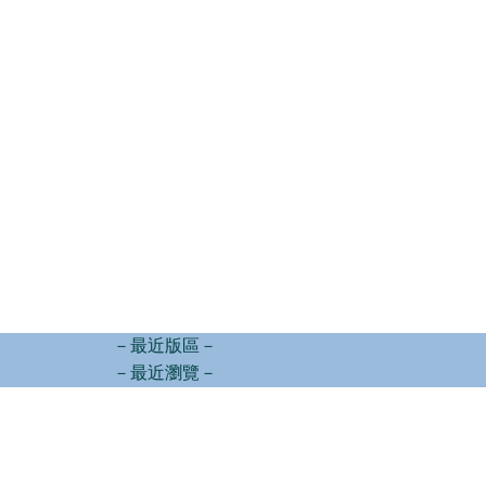
－最近版區－
－最近瀏覽－