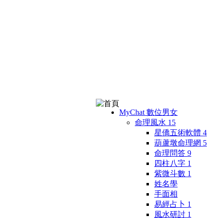
MyChat 數位男女
命理風水
15
星僑五術軟體
4
葫蘆墩命理網
5
命理問答
9
四柱八字
1
紫微斗數
1
姓名學
手面相
易經占卜
1
風水研討
1