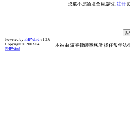
您還不是論壇會員,請先
註冊
Powered by
PHPWind
v1.3.6
Copyright © 2003-04
本站由
瀛睿律師事務所
擔任常年法律
PHPWind