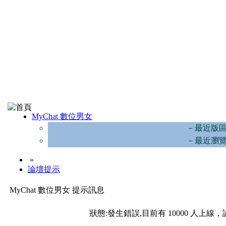
MyChat 數位男女
－最近版
－最近瀏
»
論壇提示
MyChat 數位男女 提示訊息
狀態:發生錯誤,目前有 10000 人上線