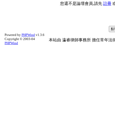
您還不是論壇會員,請先
註冊
Powered by
PHPWind
v1.3.6
Copyright © 2003-04
本站由
瀛睿律師事務所
擔任常年法律
PHPWind