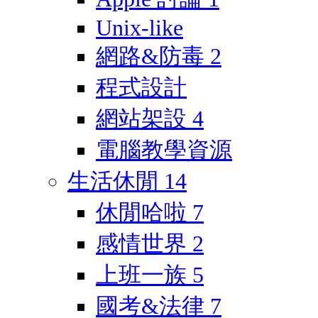
Unix-like
網路&防毒
2
程式設計
網站架設
4
電腦教學資源
生活休閒
14
休閒哈啦
7
感情世界
2
上班一族
5
國考&法律
7