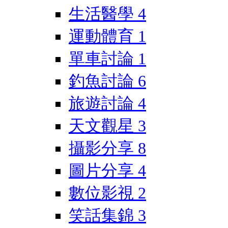
生活醫學
4
運動體育
1
單車討論
1
釣魚討論
6
旅遊討論
4
天文觀星
3
攝影分享
8
圖片分享
4
數位影視
2
笑話集錦
3