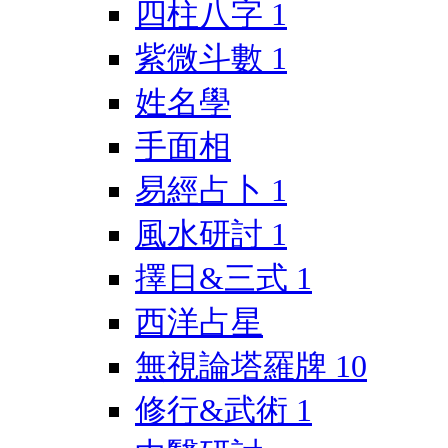
四柱八字
1
紫微斗數
1
姓名學
手面相
易經占卜
1
風水研討
1
擇日&三式
1
西洋占星
無視論塔羅牌
10
修行&武術
1