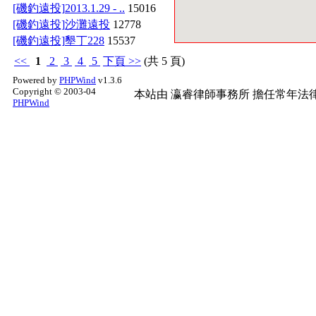
[磯釣遠投]
2013.1.29 - ..
15016
[磯釣遠投]
沙灘遠投
12778
[磯釣遠投]
墾丁228
15537
<<
1
2
3
4
5
下頁
>>
(共 5 頁)
Powered by
PHPWind
v1.3.6
Copyright © 2003-04
本站由
瀛睿律師事務所
擔任常年法律
PHPWind