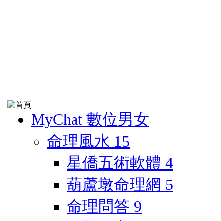
MyChat 數位男女
命理風水
15
星僑五術軟體
4
葫蘆墩命理網
5
命理問答
9