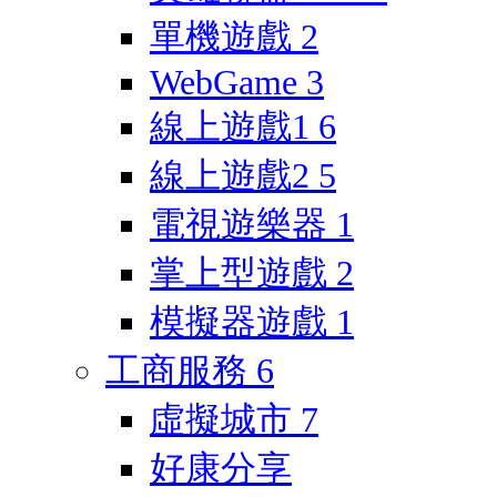
單機遊戲
2
WebGame
3
線上遊戲1
6
線上遊戲2
5
電視遊樂器
1
掌上型遊戲
2
模擬器遊戲
1
工商服務
6
虛擬城市
7
好康分享