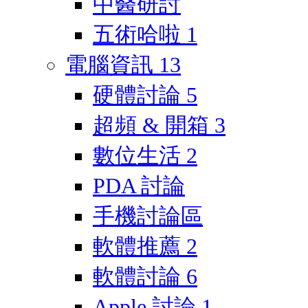
中醫研討
五術哈啦
1
電腦資訊
13
硬體討論
5
超頻 & 開箱
3
數位生活
2
PDA 討論
手機討論區
軟體推薦
2
軟體討論
6
Apple 討論
1