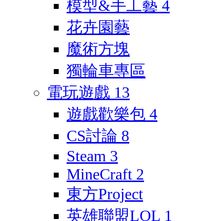
模型&手工藝
4
花卉園藝
魔術方塊
獨輪車專區
電玩遊戲
13
遊戲歡樂包
4
CS討論
8
Steam
3
MineCraft
2
東方Project
英雄聯盟LOL
1