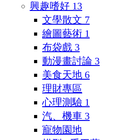
興趣嗜好
13
文學散文
7
繪圖藝術
1
布袋戲
3
動漫畫討論
3
美食天地
6
理財專區
心理測驗
1
汽、機車
3
寵物園地