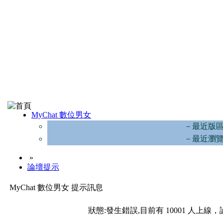
MyChat 數位男女
－最近版
－最近瀏
»
論壇提示
MyChat 數位男女 提示訊息
狀態:發生錯誤,目前有 10001 人上線