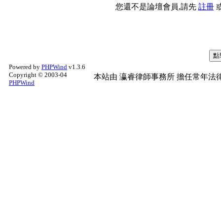
您還不是論壇會員,請先
註冊
Powered by
PHPWind
v1.3.6
Copyright © 2003-04
本站由
瀛睿律師事務所
擔任常年法律
PHPWind