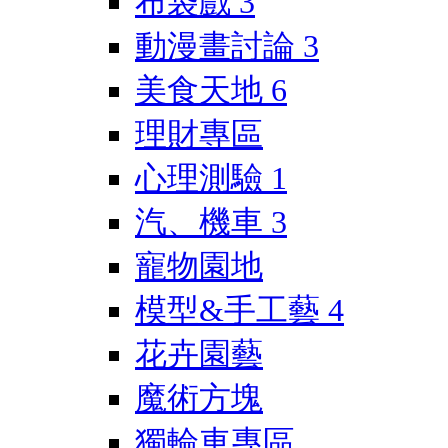
布袋戲
3
動漫畫討論
3
美食天地
6
理財專區
心理測驗
1
汽、機車
3
寵物園地
模型&手工藝
4
花卉園藝
魔術方塊
獨輪車專區