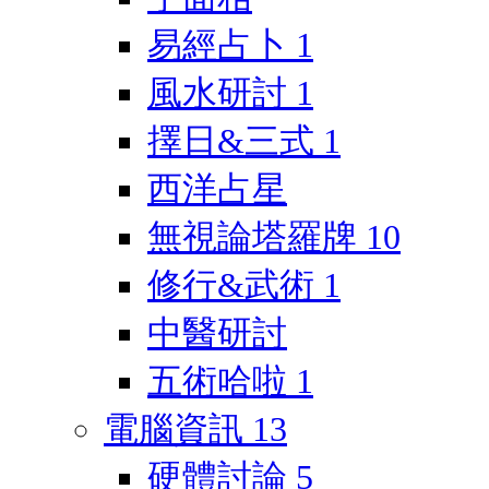
易經占卜
1
風水研討
1
擇日&三式
1
西洋占星
無視論塔羅牌
10
修行&武術
1
中醫研討
五術哈啦
1
電腦資訊
13
硬體討論
5