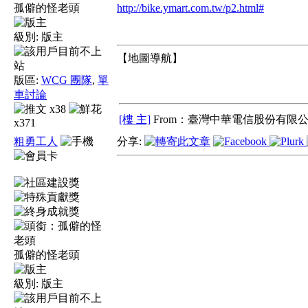
孤僻的怪老頭
http://bike.ymart.com.tw/p2.html#
級別:
版主
【地圖導航】
版區:
WCG 團隊
,
單
車討論
x38
[樓 主]
From：臺灣中華電信股份有限公
x371
粗勇工人
分享:
孤僻的怪老頭
級別:
版主