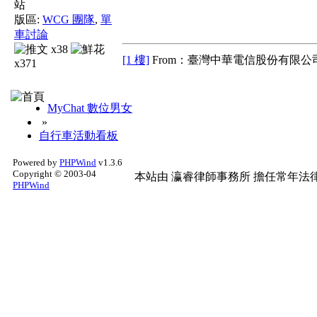
版區:
WCG 團隊
,
單
車討論
x38
[1 樓]
From：臺灣中華電信股份有限公司
x371
MyChat 數位男女
»
自行車活動看板
Powered by
PHPWind
v1.3.6
Copyright © 2003-04
本站由
瀛睿律師事務所
擔任常年法律
PHPWind