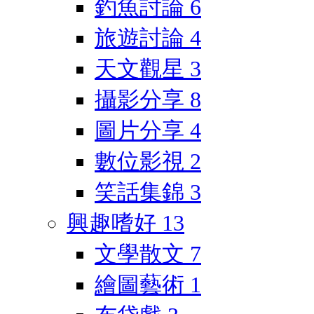
釣魚討論
6
旅遊討論
4
天文觀星
3
攝影分享
8
圖片分享
4
數位影視
2
笑話集錦
3
興趣嗜好
13
文學散文
7
繪圖藝術
1