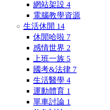
網站架設
4
電腦教學資源
生活休閒
14
休閒哈啦
7
感情世界
2
上班一族
5
國考&法律
7
生活醫學
4
運動體育
1
單車討論
1