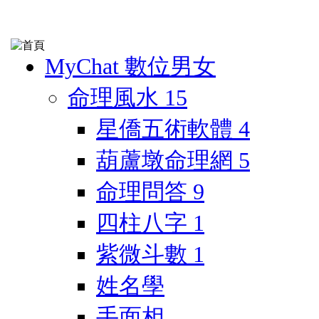
MyChat 數位男女
命理風水
15
星僑五術軟體
4
葫蘆墩命理網
5
命理問答
9
四柱八字
1
紫微斗數
1
姓名學
手面相