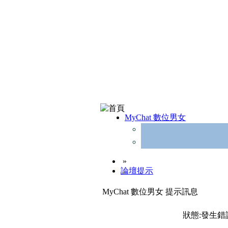
MyChat 數位男女
»
論壇提示
MyChat 數位男女 提示訊息
狀態:發生錯誤