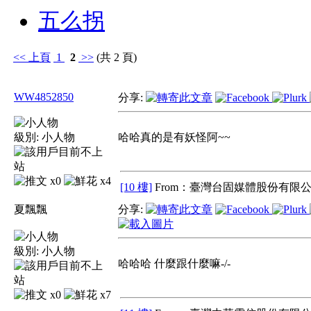
五么拐
<<
上頁
1
2
>>
(共 2 頁)
WW4852850
分享:
級別:
小人物
哈哈真的是有妖怪阿~~
x0
x4
[10 樓]
From：臺灣台固媒體股份有限公
夏飄飄
分享:
級別:
小人物
哈哈哈 什麼跟什麼嘛-/-
x0
x7