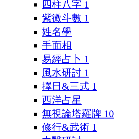
四柱八字
1
紫微斗數
1
姓名學
手面相
易經占卜
1
風水研討
1
擇日&三式
1
西洋占星
無視論塔羅牌
10
修行&武術
1