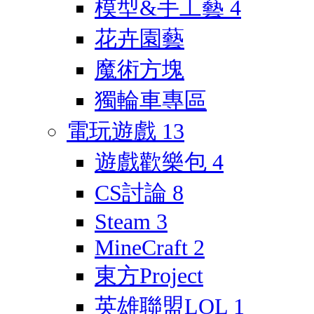
模型&手工藝
4
花卉園藝
魔術方塊
獨輪車專區
電玩遊戲
13
遊戲歡樂包
4
CS討論
8
Steam
3
MineCraft
2
東方Project
英雄聯盟LOL
1