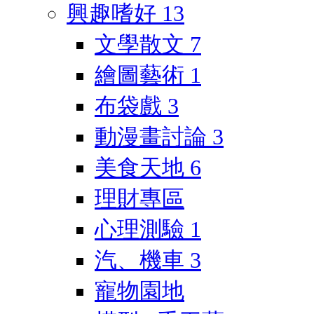
興趣嗜好
13
文學散文
7
繪圖藝術
1
布袋戲
3
動漫畫討論
3
美食天地
6
理財專區
心理測驗
1
汽、機車
3
寵物園地