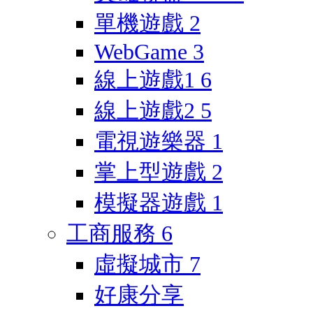
單機遊戲
2
WebGame
3
線上遊戲1
6
線上遊戲2
5
電視遊樂器
1
掌上型遊戲
2
模擬器遊戲
1
工商服務
6
虛擬城市
7
好康分享