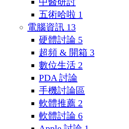
中醫研討
五術哈啦
1
電腦資訊
13
硬體討論
5
超頻 & 開箱
3
數位生活
2
PDA 討論
手機討論區
軟體推薦
2
軟體討論
6
Apple 討論
1