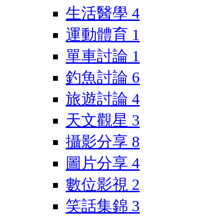
生活醫學
4
運動體育
1
單車討論
1
釣魚討論
6
旅遊討論
4
天文觀星
3
攝影分享
8
圖片分享
4
數位影視
2
笑話集錦
3