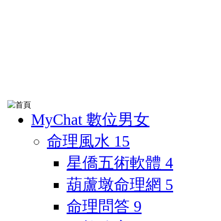
MyChat 數位男女
命理風水
15
星僑五術軟體
4
葫蘆墩命理網
5
命理問答
9