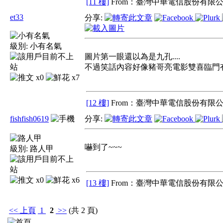
[11 樓]
From：臺灣中華電信股份有限公
et33
分享:
級別:
小有名氣
圖片第一眼還以為是九孔....
不過笑話內容好像豬哥亮電影雙喜臨門
x0
x7
[12 樓]
From：臺灣中華電信股份有限公
fishfish0619
分享:
嚇到了~~~
級別:
路人甲
x0
x6
[13 樓]
From：臺灣中華電信股份有限公
<<
上頁
1
2
>>
(共 2 頁)