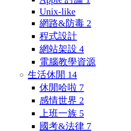
Unix-like
網路&防毒
2
程式設計
網站架設
4
電腦教學資源
生活休閒
14
休閒哈啦
7
感情世界
2
上班一族
5
國考&法律
7