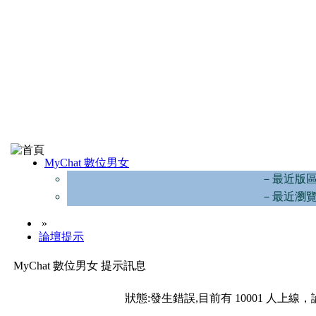
MyChat 數位男女
－最近版
－最近瀏
»
論壇提示
MyChat 數位男女 提示訊息
狀態:發生錯誤,目前有 10001 人上線