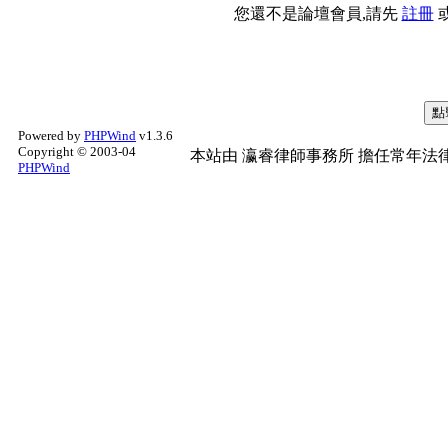
您還不是論壇會員,請先
註冊
Powered by
PHPWind
v1.3.6
Copyright © 2003-04
本站由
瀛睿律師事務所
擔任常年法律
PHPWind