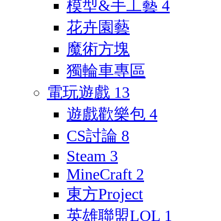
模型&手工藝
4
花卉園藝
魔術方塊
獨輪車專區
電玩遊戲
13
遊戲歡樂包
4
CS討論
8
Steam
3
MineCraft
2
東方Project
英雄聯盟LOL
1