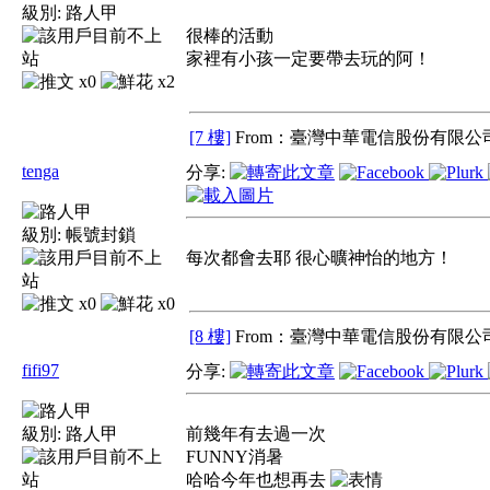
級別:
路人甲
很棒的活動
家裡有小孩一定要帶去玩的阿！
x0
x2
[7 樓]
From：臺灣中華電信股份有限公司
tenga
分享:
級別:
帳號封鎖
每次都會去耶 很心曠神怡的地方！
x0
x0
[8 樓]
From：臺灣中華電信股份有限公司
fifi97
分享:
級別:
路人甲
前幾年有去過一次
FUNNY消暑
哈哈今年也想再去