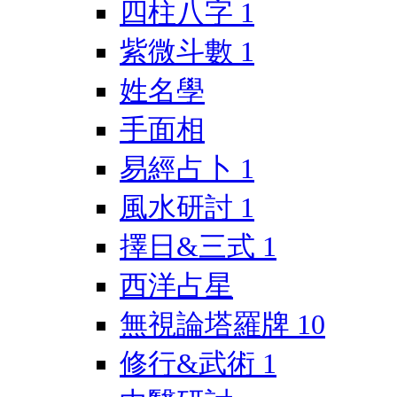
四柱八字
1
紫微斗數
1
姓名學
手面相
易經占卜
1
風水研討
1
擇日&三式
1
西洋占星
無視論塔羅牌
10
修行&武術
1