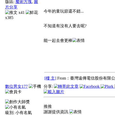
版區:
魔術方塊
,
圖
片分享
今年的童玩節還不錯...
x41
x385
不知道有沒有人要去呢?
能一起去會更棒
[樓 主]
From：臺灣遠傳電信股份有限公
數位男女177
分享:
推推
謝謝提供資訊
級別:
小有名氣