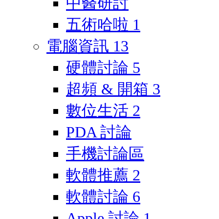
中醫研討
五術哈啦
1
電腦資訊
13
硬體討論
5
超頻 & 開箱
3
數位生活
2
PDA 討論
手機討論區
軟體推薦
2
軟體討論
6
Apple 討論
1