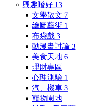
興趣嗜好
13
文學散文
7
繪圖藝術
1
布袋戲
3
動漫畫討論
3
美食天地
6
理財專區
心理測驗
1
汽、機車
3
寵物園地