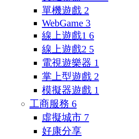
單機遊戲
2
WebGame
3
線上遊戲1
6
線上遊戲2
5
電視遊樂器
1
掌上型遊戲
2
模擬器遊戲
1
工商服務
6
虛擬城市
7
好康分享