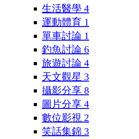
生活醫學
4
運動體育
1
單車討論
1
釣魚討論
6
旅遊討論
4
天文觀星
3
攝影分享
8
圖片分享
4
數位影視
2
笑話集錦
3