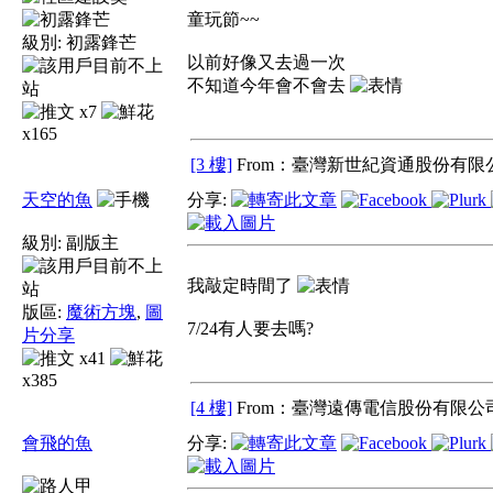
童玩節~~
級別:
初露鋒芒
以前好像又去過一次
不知道今年會不會去
x7
x165
[3 樓]
From：臺灣新世紀資通股份有限公
天空的魚
分享:
級別:
副版主
我敲定時間了
版區:
魔術方塊
,
圖
7/24有人要去嗎?
片分享
x41
x385
[4 樓]
From：臺灣遠傳電信股份有限公司
會飛的魚
分享: