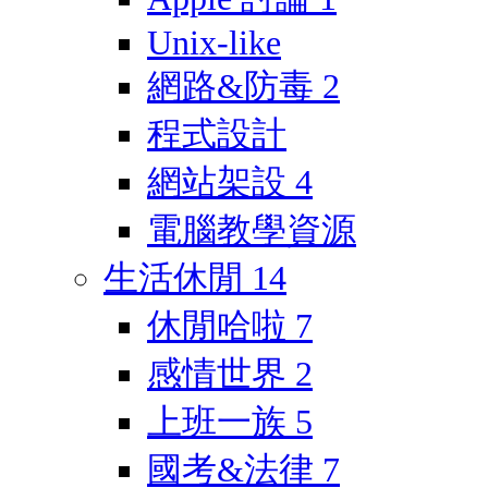
Unix-like
網路&防毒
2
程式設計
網站架設
4
電腦教學資源
生活休閒
14
休閒哈啦
7
感情世界
2
上班一族
5
國考&法律
7