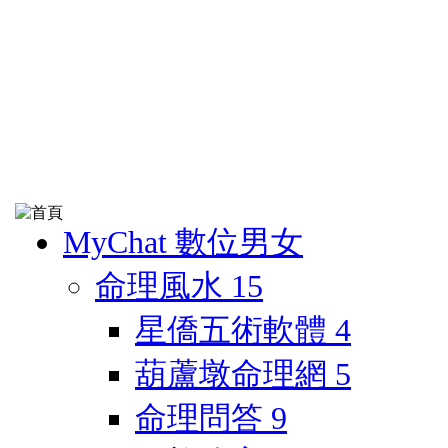
MyChat 數位男女
命理風水
15
星僑五術軟體
4
葫蘆墩命理網
5
命理問答
9