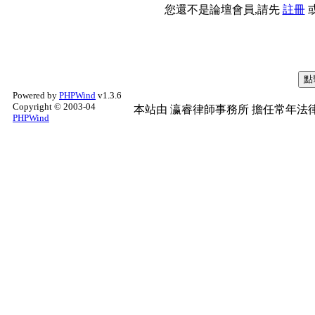
您還不是論壇會員,請先
註冊
Powered by
PHPWind
v1.3.6
Copyright © 2003-04
本站由
瀛睿律師事務所
擔任常年法律
PHPWind