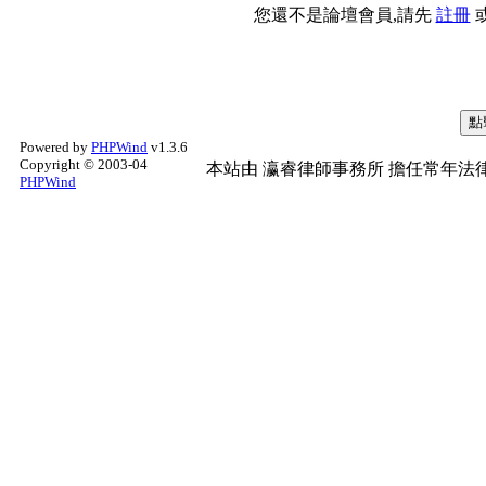
您還不是論壇會員,請先
註冊
Powered by
PHPWind
v1.3.6
Copyright © 2003-04
本站由
瀛睿律師事務所
擔任常年法律
PHPWind