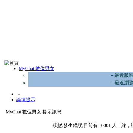
MyChat 數位男女
－最近版
－最近瀏
»
論壇提示
MyChat 數位男女 提示訊息
狀態:發生錯誤,目前有 10001 人上線