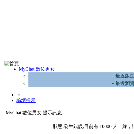
MyChat 數位男女
－最近版
－最近瀏
»
論壇提示
MyChat 數位男女 提示訊息
狀態:發生錯誤,目前有 10000 人上線