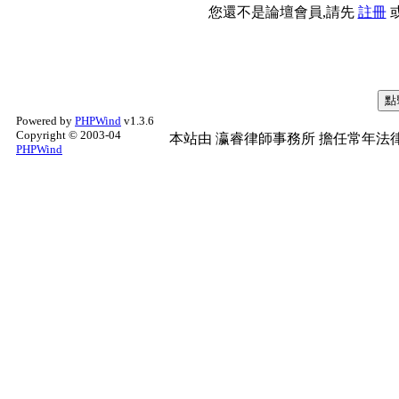
您還不是論壇會員,請先
註冊
Powered by
PHPWind
v1.3.6
Copyright © 2003-04
本站由
瀛睿律師事務所
擔任常年法律
PHPWind