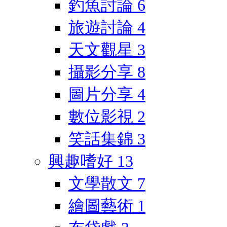
釣魚討論
6
旅遊討論
4
天文觀星
3
攝影分享
8
圖片分享
4
數位影視
2
笑話集錦
3
興趣嗜好
13
文學散文
7
繪圖藝術
1