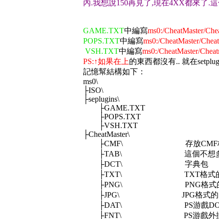
內.我想說150再見了,現在4XX都來了.
GAME.TXT
中編寫
ms0:/CheatMaster/Chea
POPS.TXT
中編寫
ms0:/CheatMaster/Cheat
VSH.TXT
中編寫
ms0:/CheatMaster/Cheatm
PS:↑如果在上
的東西都沒有.. 就在setplu
記憶幫結構如下：
ms0\
├ISO\
├seplugins\
├GAME.TXT
├POPS.TXT
├VSH.TXT
├CheatMaster\
├CMF\ 存放CMF格
├TAB\ 這個不想多說了
├DCT\ 字典包
├TXT\ TXT格式的
├PNG\ PNG格式的
├JPG\ JPG格式的
├DAT\ PS游戲DOCUME
├FNT\ PS游戲外掛