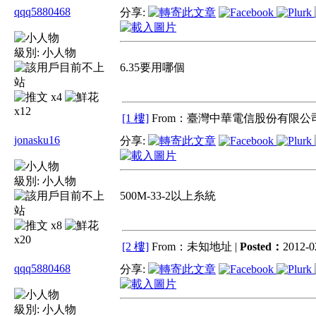
qqq5880468
分享:
級別:
小人物
6.35要用哪個
x4
x12
[1 樓]
From：臺灣中華電信股份有限公司
jonasku16
分享:
級別:
小人物
500M-33-2以上糸統
x8
x20
[2 樓]
From：未知地址 |
Posted：
2012-0
qqq5880468
分享:
級別:
小人物