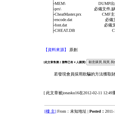
├MEM\ DUMP出的
├prx\ 必備文件,缺少
├CheatMaster.prx CMF
├encode.dat 必備文件
├font.dat 必備文件,
├CHEAT.DB CW
【資料來源】
原創
[此文章售價
2
雅幣已有
4
人購買]
若發現會員採用欺騙的方法獲取財富
[ 此文章被jonasku16在2012-02-11 12:
[樓 主]
From：未知地址 |
Posted：
2011-