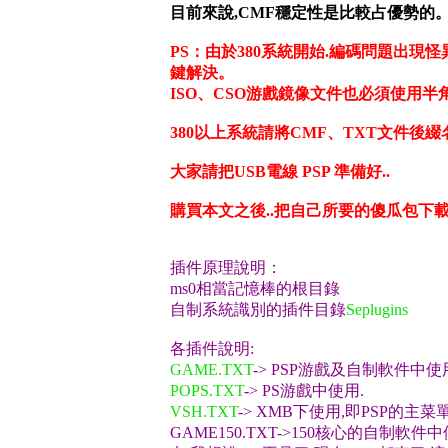
目前來說,CMF穩定性是比較占優勢的
PS：由於380系統開始.編碼問題出現
鍵解決。
ISO、CSO游戲鏡像文件也必須使用
380以上系統請將CMF、TXT文件
大家請把USB電線 PSP 準備好..
購買本文之後..把自己所要的傻瓜包下載.
插件原理說明：
ms0相當記憶棒的根目錄
自制系統識別的插件目錄
Seplugins
各插件說明:
GAME.TXT
-> PSP游戲及自制軟件中使
POPS.TXT
-> PS游戲中使用.
VSH.TXT
-> XMB下使用,即PSP的主菜
GAME150.TXT->150核心的自制軟件中