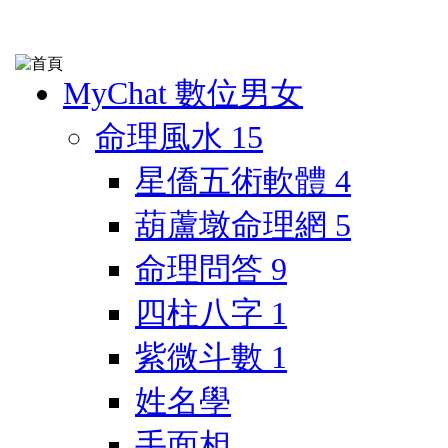
MyChat 數位男女
命理風水
15
星僑五術軟體
4
葫蘆墩命理網
5
命理問答
9
四柱八字
1
紫微斗數
1
姓名學
手面相