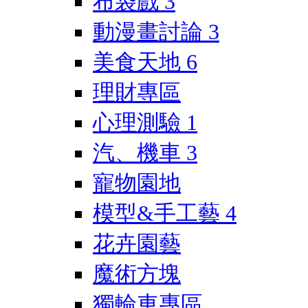
布袋戲
3
動漫畫討論
3
美食天地
6
理財專區
心理測驗
1
汽、機車
3
寵物園地
模型&手工藝
4
花卉園藝
魔術方塊
獨輪車專區