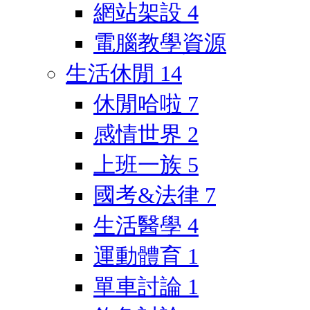
網站架設
4
電腦教學資源
生活休閒
14
休閒哈啦
7
感情世界
2
上班一族
5
國考&法律
7
生活醫學
4
運動體育
1
單車討論
1