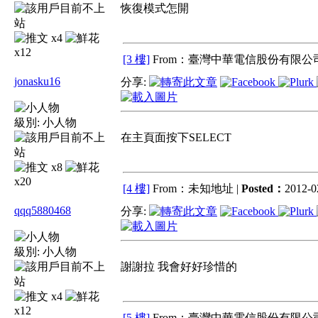
恢復模式怎開
x4
x12
[3 樓]
From：臺灣中華電信股份有限公司
jonasku16
分享:
級別:
小人物
在主頁面按下SELECT
x8
x20
[4 樓]
From：未知地址 |
Posted：
2012-0
qqq5880468
分享:
級別:
小人物
謝謝拉 我會好好珍惜的
x4
x12
[5 樓]
From：臺灣中華電信股份有限公司