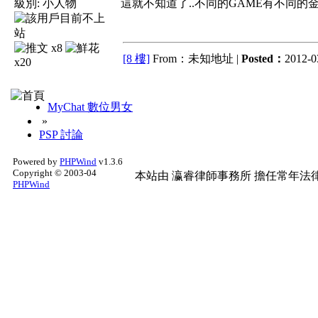
級別:
小人物
這就不知道了..不同的GAME有不同的金
x8
[8 樓]
From：未知地址 |
Posted：
2012-03
x20
MyChat 數位男女
»
PSP 討論
Powered by
PHPWind
v1.3.6
Copyright © 2003-04
本站由
瀛睿律師事務所
擔任常年法律
PHPWind