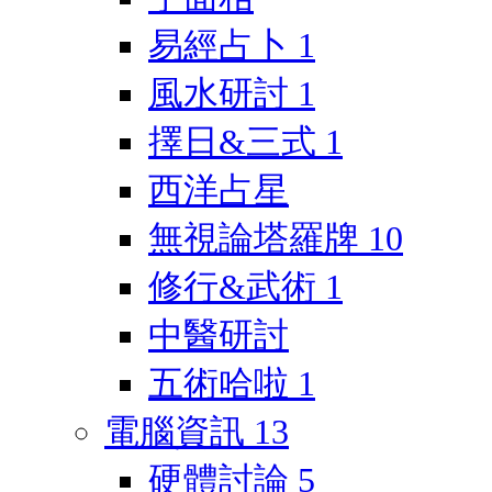
易經占卜
1
風水研討
1
擇日&三式
1
西洋占星
無視論塔羅牌
10
修行&武術
1
中醫研討
五術哈啦
1
電腦資訊
13
硬體討論
5