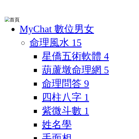
MyChat 數位男女
命理風水
15
星僑五術軟體
4
葫蘆墩命理網
5
命理問答
9
四柱八字
1
紫微斗數
1
姓名學
手面相