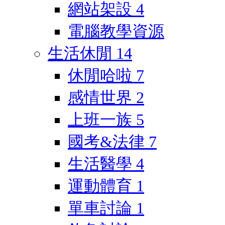
網站架設
4
電腦教學資源
生活休閒
14
休閒哈啦
7
感情世界
2
上班一族
5
國考&法律
7
生活醫學
4
運動體育
1
單車討論
1