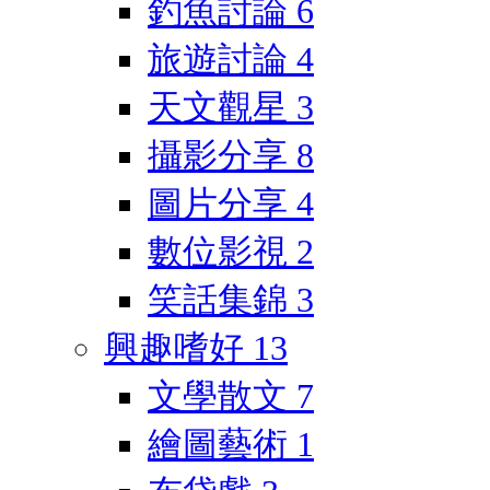
釣魚討論
6
旅遊討論
4
天文觀星
3
攝影分享
8
圖片分享
4
數位影視
2
笑話集錦
3
興趣嗜好
13
文學散文
7
繪圖藝術
1