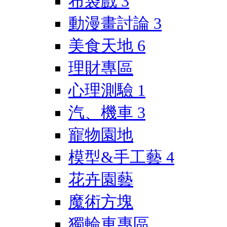
布袋戲
3
動漫畫討論
3
美食天地
6
理財專區
心理測驗
1
汽、機車
3
寵物園地
模型&手工藝
4
花卉園藝
魔術方塊
獨輪車專區