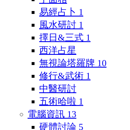
易經占卜
1
風水研討
1
擇日&三式
1
西洋占星
無視論塔羅牌
10
修行&武術
1
中醫研討
五術哈啦
1
電腦資訊
13
硬體討論
5