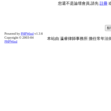
您還不是論壇會員,請先
註冊
Powered by
PHPWind
v1.3.6
Copyright © 2003-04
本站由
瀛睿律師事務所
擔任常年法律
PHPWind