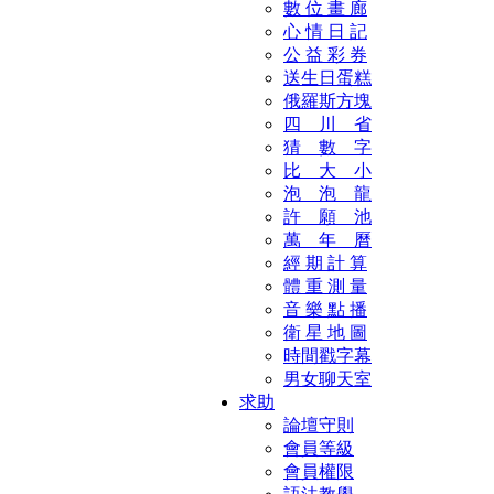
數 位 畫 廊
心 情 日 記
公 益 彩 券
送生日蛋糕
俄羅斯方塊
四 川 省
猜 數 字
比 大 小
泡 泡 龍
許 願 池
萬 年 曆
經 期 計 算
體 重 測 量
音 樂 點 播
衛 星 地 圖
時間戳字幕
男女聊天室
求助
論壇守則
會員等級
會員權限