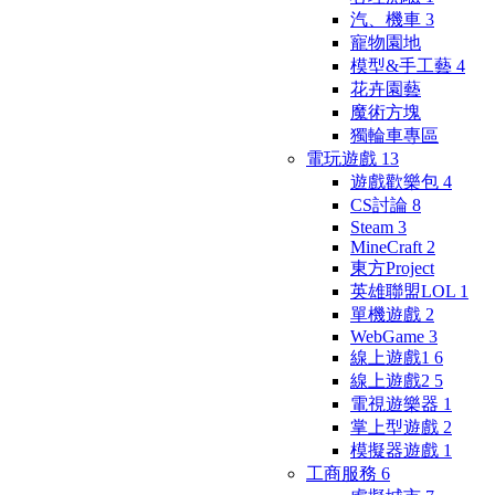
汽、機車
3
寵物園地
模型&手工藝
4
花卉園藝
魔術方塊
獨輪車專區
電玩遊戲
13
遊戲歡樂包
4
CS討論
8
Steam
3
MineCraft
2
東方Project
英雄聯盟LOL
1
單機遊戲
2
WebGame
3
線上遊戲1
6
線上遊戲2
5
電視遊樂器
1
掌上型遊戲
2
模擬器遊戲
1
工商服務
6