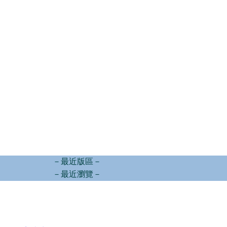
－最近版區－
－最近瀏覽－