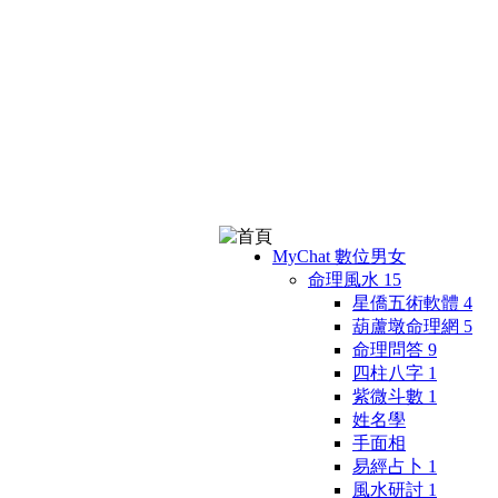
MyChat 數位男女
命理風水
15
星僑五術軟體
4
葫蘆墩命理網
5
命理問答
9
四柱八字
1
紫微斗數
1
姓名學
手面相
易經占卜
1
風水研討
1