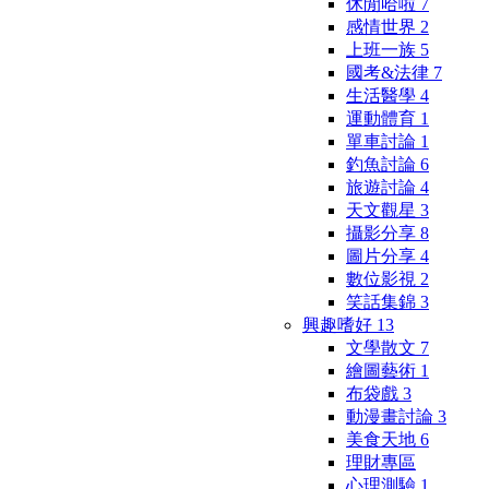
休閒哈啦
7
感情世界
2
上班一族
5
國考&法律
7
生活醫學
4
運動體育
1
單車討論
1
釣魚討論
6
旅遊討論
4
天文觀星
3
攝影分享
8
圖片分享
4
數位影視
2
笑話集錦
3
興趣嗜好
13
文學散文
7
繪圖藝術
1
布袋戲
3
動漫畫討論
3
美食天地
6
理財專區
心理測驗
1