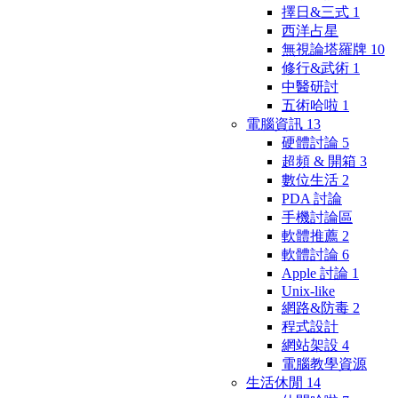
擇日&三式
1
西洋占星
無視論塔羅牌
10
修行&武術
1
中醫研討
五術哈啦
1
電腦資訊
13
硬體討論
5
超頻 & 開箱
3
數位生活
2
PDA 討論
手機討論區
軟體推薦
2
軟體討論
6
Apple 討論
1
Unix-like
網路&防毒
2
程式設計
網站架設
4
電腦教學資源
生活休閒
14