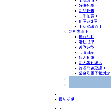
虛擬城市
7
好康分享
新品販售
二手拍賣
1
租屋&找屋
工商建議區
1
站務專區
10
最新活動
活動成果
數位造型
心情日記
個人圖庫
新人報到練習
論壇問題建議
1
榮會及電子報討論
»
最新活動
»