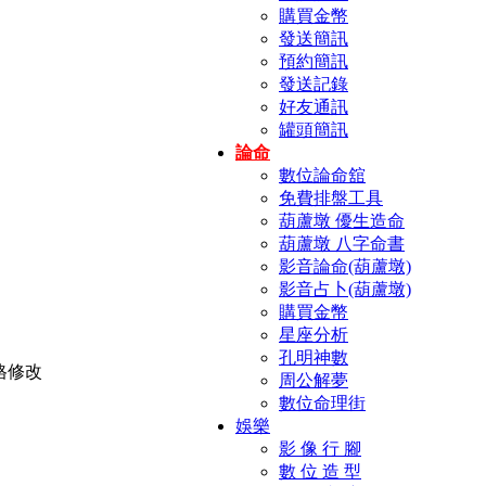
購買金幣
發送簡訊
預約簡訊
發送記錄
好友通訊
罐頭簡訊
論命
數位論命舘
免費排盤工具
葫蘆墩 優生造命
葫蘆墩 八字命書
影音論命(葫蘆墩)
影音占卜(葫蘆墩)
購買金幣
星座分析
孔明神數
周公解夢
數位命理街
娛樂
影 像 行 腳
數 位 造 型