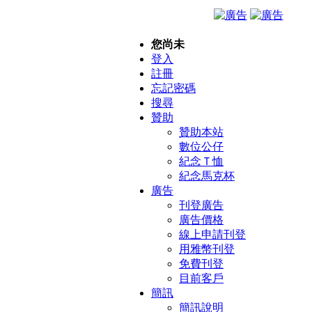
您尚未
登入
註冊
忘記密碼
搜尋
贊助
贊助本站
數位公仔
紀念Ｔ恤
紀念馬克杯
廣告
刊登廣告
廣告價格
線上申請刊登
用雅幣刊登
免費刊登
目前客戶
簡訊
簡訊說明