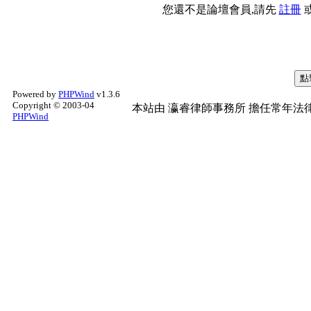
您還不是論壇會員,請先
註冊
Powered by
PHPWind
v1.3.6
Copyright © 2003-04
本站由
瀛睿律師事務所
擔任常年法律
PHPWind