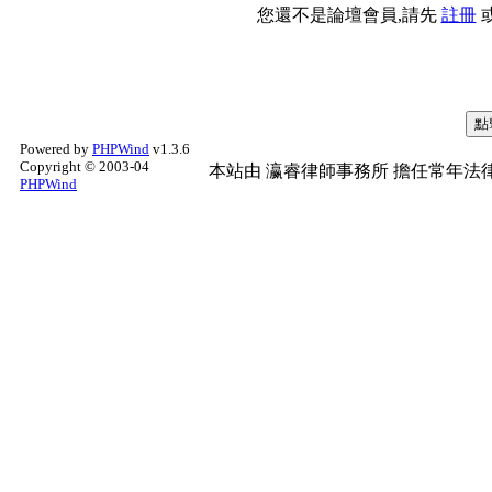
您還不是論壇會員,請先
註冊
Powered by
PHPWind
v1.3.6
Copyright © 2003-04
本站由
瀛睿律師事務所
擔任常年法律
PHPWind