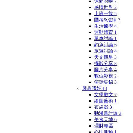
休閒哈啦
7
感情世界
2
上班一族
5
國考&法律
7
生活醫學
4
運動體育
1
單車討論
1
釣魚討論
6
旅遊討論
4
天文觀星
3
攝影分享
8
圖片分享
4
數位影視
2
笑話集錦
3
興趣嗜好
13
文學散文
7
繪圖藝術
1
布袋戲
3
動漫畫討論
3
美食天地
6
理財專區
心理測驗
1