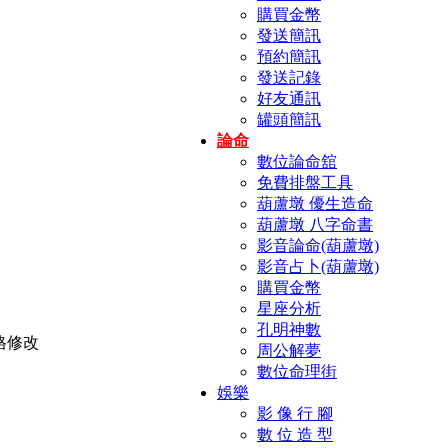
購買金幣
發送簡訊
預約簡訊
發送記錄
好友通訊
罐頭簡訊
論命
數位論命舘
免費排盤工具
葫蘆墩 優生造命
葫蘆墩 八字命書
影音論命(葫蘆墩)
影音占卜(葫蘆墩)
購買金幣
星座分析
孔明神數
周公解夢
數位命理街
娛樂
影 像 行 腳
數 位 造 型