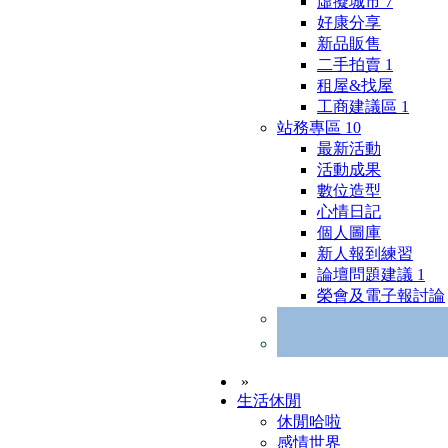
虛擬城市
7
好康分享
新品販售
二手拍賣
1
租屋&找屋
工商建議區
1
站務專區
10
最新活動
活動成果
數位造型
心情日記
個人圖庫
新人報到練習
論壇問題建議
1
榮會及電子報討論
»
生活休閒
休閒哈啦
感情世界