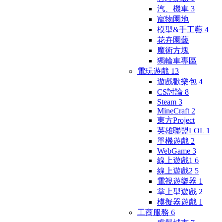
汽、機車
3
寵物園地
模型&手工藝
4
花卉園藝
魔術方塊
獨輪車專區
電玩遊戲
13
遊戲歡樂包
4
CS討論
8
Steam
3
MineCraft
2
東方Project
英雄聯盟LOL
1
單機遊戲
2
WebGame
3
線上遊戲1
6
線上遊戲2
5
電視遊樂器
1
掌上型遊戲
2
模擬器遊戲
1
工商服務
6