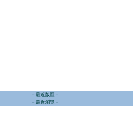
－最近版區－
－最近瀏覽－