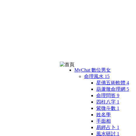
MyChat 數位男女
命理風水
15
星僑五術軟體
4
葫蘆墩命理網
5
命理問答
9
四柱八字
1
紫微斗數
1
姓名學
手面相
易經占卜
1
風水研討
1