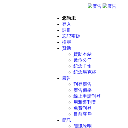
您尚未
登入
註冊
忘記密碼
搜尋
贊助
贊助本站
數位公仔
紀念Ｔ恤
紀念馬克杯
廣告
刊登廣告
廣告價格
線上申請刊登
用雅幣刊登
免費刊登
目前客戶
簡訊
簡訊說明