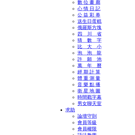
數 位 畫 廊
心 情 日 記
公 益 彩 券
送生日蛋糕
俄羅斯方塊
四 川 省
猜 數 字
比 大 小
泡 泡 龍
許 願 池
萬 年 曆
經 期 計 算
體 重 測 量
音 樂 點 播
衛 星 地 圖
時間戳字幕
男女聊天室
求助
論壇守則
會員等級
會員權限