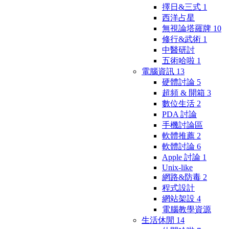
擇日&三式
1
西洋占星
無視論塔羅牌
10
修行&武術
1
中醫研討
五術哈啦
1
電腦資訊
13
硬體討論
5
超頻 & 開箱
3
數位生活
2
PDA 討論
手機討論區
軟體推薦
2
軟體討論
6
Apple 討論
1
Unix-like
網路&防毒
2
程式設計
網站架設
4
電腦教學資源
生活休閒
14