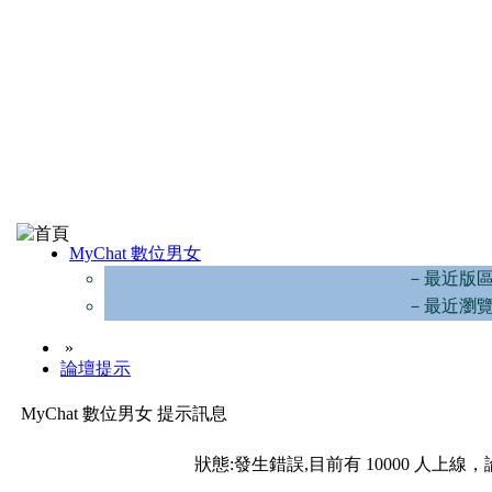
MyChat 數位男女
－最近版
－最近瀏
»
論壇提示
MyChat 數位男女 提示訊息
狀態:發生錯誤,目前有 10000 人上線