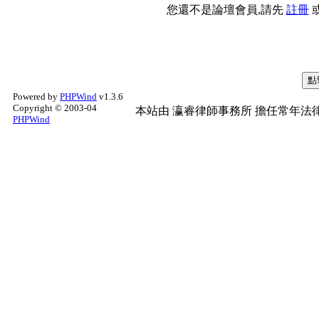
您還不是論壇會員,請先
註冊
Powered by
PHPWind
v1.3.6
Copyright © 2003-04
本站由
瀛睿律師事務所
擔任常年法律
PHPWind