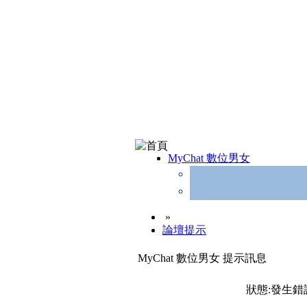
MyChat 數位男女
»
論壇提示
MyChat 數位男女 提示訊息
狀態:發生錯誤