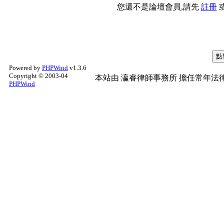
您還不是論壇會員,請先
註冊
Powered by
PHPWind
v1.3.6
Copyright © 2003-04
本站由
瀛睿律師事務所
擔任常年法律
PHPWind