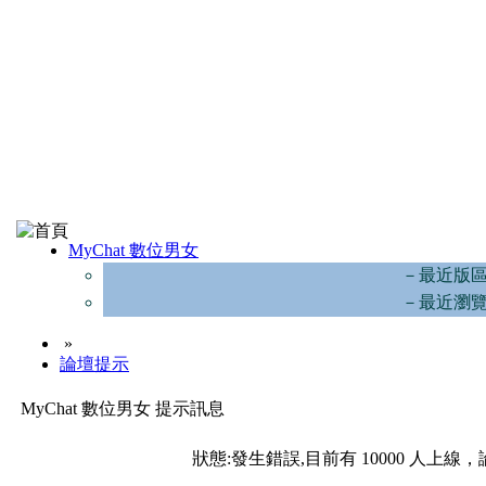
MyChat 數位男女
－最近版
－最近瀏
»
論壇提示
MyChat 數位男女 提示訊息
狀態:發生錯誤,目前有 10000 人上線