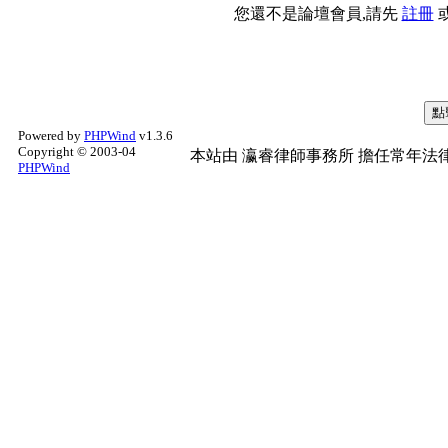
您還不是論壇會員,請先
註冊
Powered by
PHPWind
v1.3.6
Copyright © 2003-04
本站由
瀛睿律師事務所
擔任常年法律
PHPWind