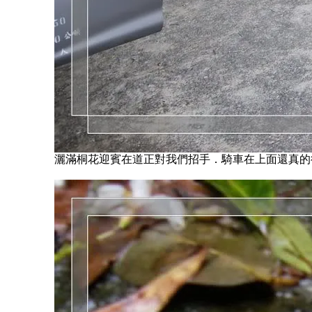
灑滿桐花迎賓在道正對我們招手．騎車在上面還真的