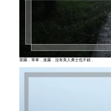
茶園．單車．迷霧．沒有美人勇士也不錯．