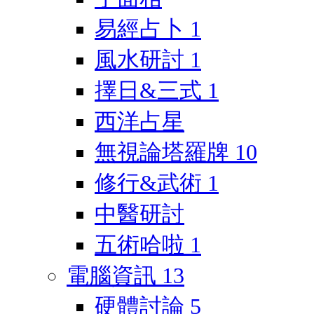
易經占卜
1
風水研討
1
擇日&三式
1
西洋占星
無視論塔羅牌
10
修行&武術
1
中醫研討
五術哈啦
1
電腦資訊
13
硬體討論
5