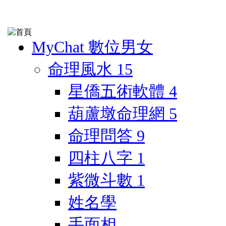
MyChat 數位男女
命理風水
15
星僑五術軟體
4
葫蘆墩命理網
5
命理問答
9
四柱八字
1
紫微斗數
1
姓名學
手面相