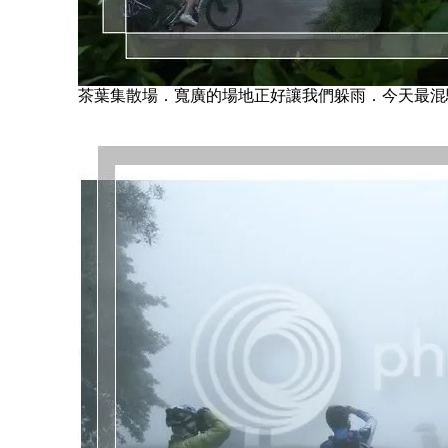
茶葉集散場．寬廣的場地正好讓我們躲雨．今天最混