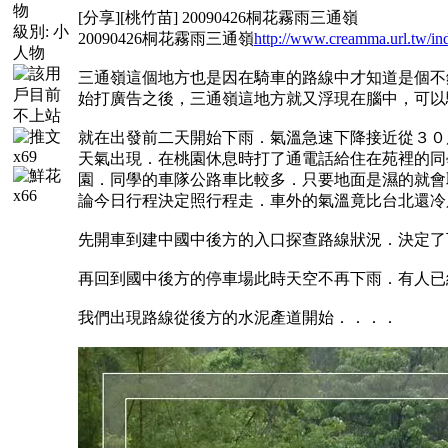
[分享][桃竹苗] 20090426桐花霧雨三通嶺
級別:
小
20090426桐花霧雨三通嶺
http://www.creamma.url.tw/i
人物
三通嶺這個地方也是因在騎車的路線中才知道是個不
始打廣告之後，三通嶺這地方就又浮現在腦中，可以
就在出發前二天開始下雨．氣溫急速下降接近從３０
x69
天氣出現．在桃園休息時打了通電話給住在苑裡的同
園．同學的車隊公路車比較多．只要地面是濕的就會
x66
論今日行程決定照行程走．車外的氣溫竟比台北還冷
先開車到建中國中後方的入口探查路線狀況．決定了
再回到國中後方的停車場此時天空不再下雨．有人已
我們出現路線從後方的水泥產道開始．．．．