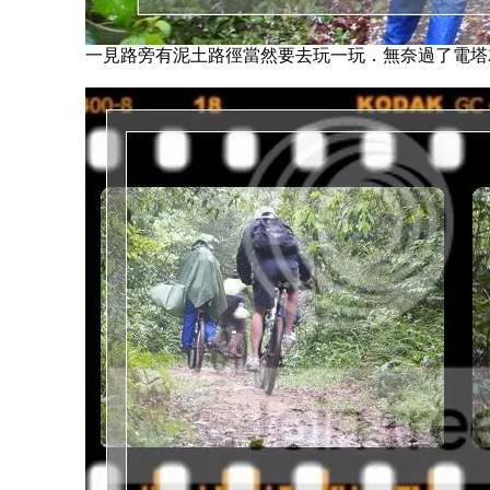
一見路旁有泥土路徑當然要去玩一玩．無奈過了電塔