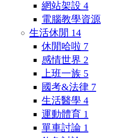
網站架設
4
電腦教學資源
生活休閒
14
休閒哈啦
7
感情世界
2
上班一族
5
國考&法律
7
生活醫學
4
運動體育
1
單車討論
1