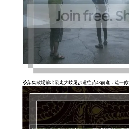
茶葉集散場前出發走大岐尾步道往苗48前進．這一