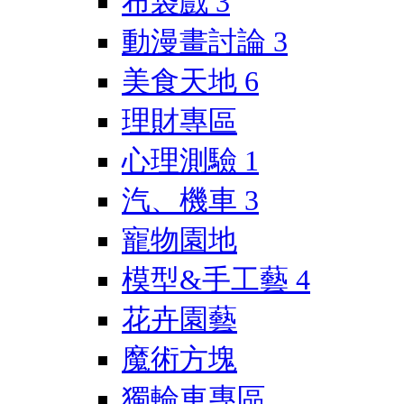
布袋戲
3
動漫畫討論
3
美食天地
6
理財專區
心理測驗
1
汽、機車
3
寵物園地
模型&手工藝
4
花卉園藝
魔術方塊
獨輪車專區