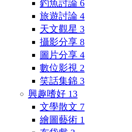
釣魚討論
6
旅遊討論
4
天文觀星
3
攝影分享
8
圖片分享
4
數位影視
2
笑話集錦
3
興趣嗜好
13
文學散文
7
繪圖藝術
1