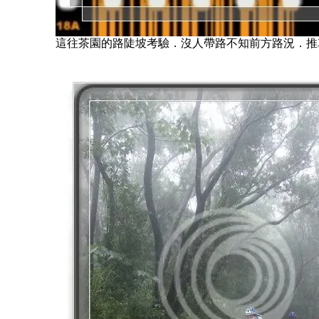
這往茶園的路陡坡考驗．沒人帶路不知前方路況．推