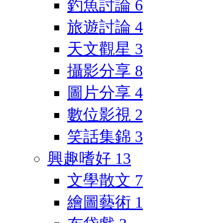
釣魚討論
6
旅遊討論
4
天文觀星
3
攝影分享
8
圖片分享
4
數位影視
2
笑話集錦
3
興趣嗜好
13
文學散文
7
繪圖藝術
1