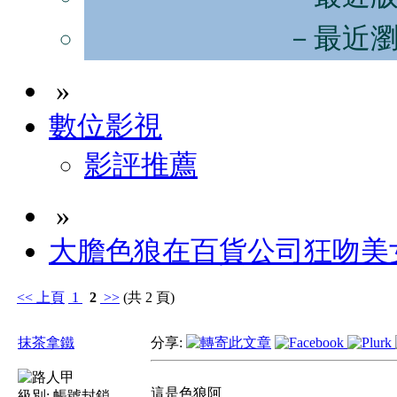
－最近
»
數位影視
影評推薦
»
大膽色狼在百貨公司狂吻美
<<
上頁
1
2
>>
(共 2 頁)
抹茶拿鐵
分享:
這是色狼阿
級別:
帳號封鎖