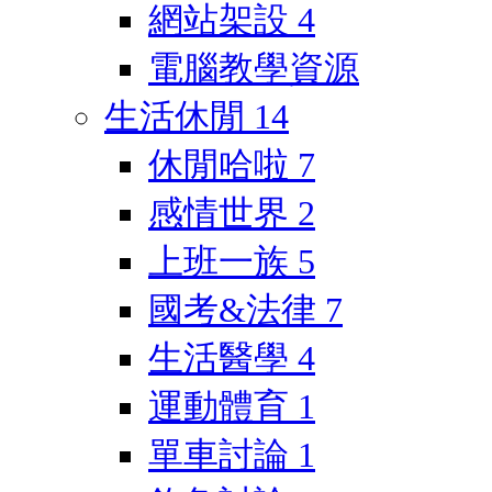
網站架設
4
電腦教學資源
生活休閒
14
休閒哈啦
7
感情世界
2
上班一族
5
國考&法律
7
生活醫學
4
運動體育
1
單車討論
1