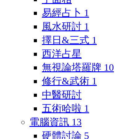
易經占卜
1
風水研討
1
擇日&三式
1
西洋占星
無視論塔羅牌
10
修行&武術
1
中醫研討
五術哈啦
1
電腦資訊
13
硬體討論
5