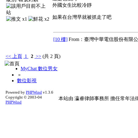
外國女生比較冷靜
如果在台灣早就被抓走了吧
x1
x2
[10 樓]
From：臺灣中華電信股份有限公
<<
上頁
1
2
>>
(共 2 頁)
MyChat 數位男女
»
數位影視
Powered by
PHPWind
v1.3.6
Copyright © 2003-04
本站由
瀛睿律師事務所
擔任常年法律
PHPWind