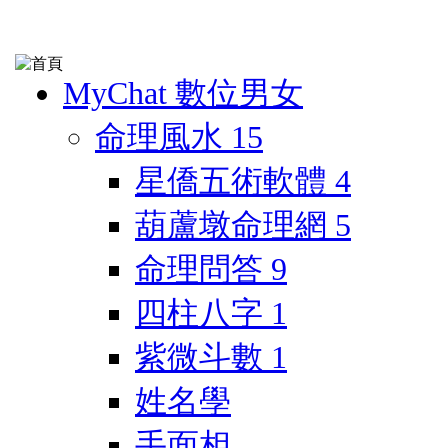
MyChat 數位男女
命理風水
15
星僑五術軟體
4
葫蘆墩命理網
5
命理問答
9
四柱八字
1
紫微斗數
1
姓名學
手面相