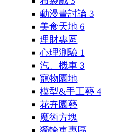
布袋戲
3
動漫畫討論
3
美食天地
6
理財專區
心理測驗
1
汽、機車
3
寵物園地
模型&手工藝
4
花卉園藝
魔術方塊
獨輪車專區